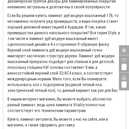
дизайнерской группой декоры для ламинированных покрытий
неизменно актуальны и долговечны в своей популярности.
Если Вы решили купить ламинат дуб модерн изысканный 178, то
несомненно получите ряд преимуществ, а ваша покупка станет
хорошей денежной инвестицией в будущем. И так, какие
преимущества данного напольного покрытия? Вся серия Style, в
том числе и ламинат дуб модерн изысканный имеет
однополосный дизайн и 4-х стороннюю V-образную фаску.
Верхний слой ламината дуб модерн изысканный точно
имитирует хаотичную структуру дерева. Ламинат дуб модерн
изысканный прекрасно подойдет для спальни и для детской,
поскольку толщина hdf-основы составляет 8 мм, а
0
износостойкий верхний слой 32/AC4 класс, и соответствует
международным нормам. Мало того, если Вы планируете
использовать пол с подогревом (водяной теплый пол;
0
электрический теплый пол), то данный вариант как раз для Вас.
В нашем интернет-магазине, Вы можете выбрать абсолютно
разный ламинат, ведь цена ламината Vitality полностью
соответствует его техническим параметрам.
Купить ламинат виталити, Вы можете у нас на сайте, или в
магазине, а также оформить доставку.