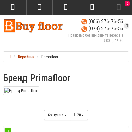
0
(066) 276-76-56
(073) 276-76-56
Працюємо без вихідних та перерв з
9:00 до 19:30
Виробник
Primafloor
Бренд Primafloor
Сортувати
20