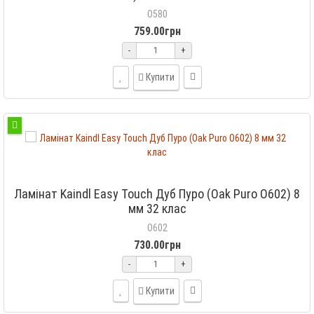
O580
759.00грн
-
+
Купити
Ламінат Kaindl Easy Touch Дуб Пуро (Oak Puro O602) 8
мм 32 клас
O602
730.00грн
-
+
Купити