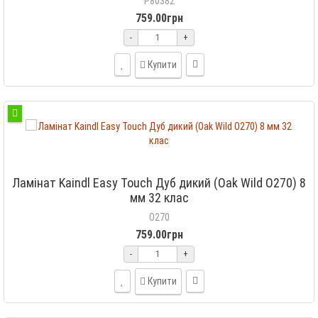
P80382
759.00грн
-
+
Купити
Ламінат Kaindl Easy Touch Дуб дикий (Oak Wild O270) 8
мм 32 клас
O270
759.00грн
-
+
Купити