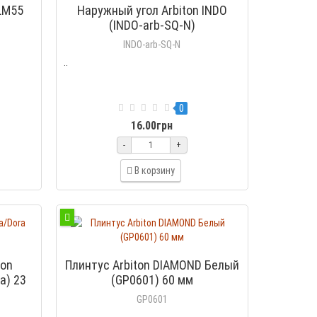
 LM55
Наружный угол Arbiton INDO
(INDO-arb-SQ-N)
INDO-arb-SQ-N
..
0
16.00грн
-
+
В корзину
ton
Плинтус Arbiton DIAMOND Белый
a) 23
(GP0601) 60 мм
GP0601
..