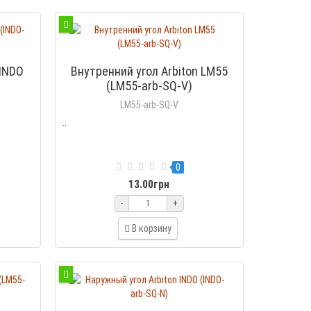
 INDO
Внутренний угол Arbiton LM55
(LM55-arb-SQ-V)
LM55-arb-SQ-V
..
0
13.00грн
-
+
В корзину