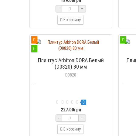
189.00грн
-
+
В корзину
Плинтус Arbiton DORA Белый
Пли
(D0820) 80 мм
D0820
..
..
0
227.00грн
-
+
В корзину