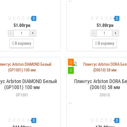
0
0
51.00грн
51.00грн
-
+
-
+
В корзину
В корзину
ус Arbiton DIAMOND Белый
Плинтус Arbiton DORA Б
(GP1001) 100 мм
(D0610) 58 мм
GP1001
D0610
..
0
0