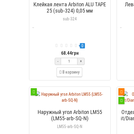
Клейкая лента Arbiton ALU TAPE
Лев
25 (sub-324) 0,05 мм
sub-324
..
..
0
68.44грн
-
+
В корзину
Наружный угол Arbiton LM55
Отдел
(LM55-arb-SQ-N)
it/Di
LM55-arb-SQ-N
..
..