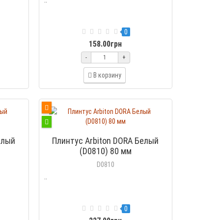
0
158.00грн
-
+
В корзину
елый
Плинтус Arbiton DORA Белый
(D0810) 80 мм
D0810
..
0