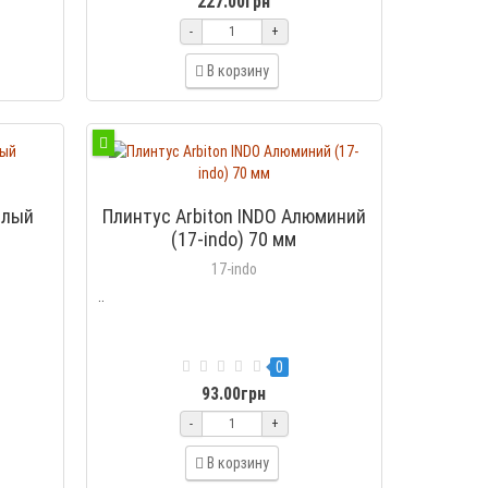
227.00грн
-
+
В корзину
елый
Плинтус Arbiton INDO Алюминий
(17-indo) 70 мм
17-indo
..
0
93.00грн
-
+
В корзину