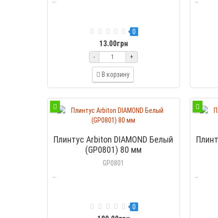
0
13.00грн
-
+
В корзину
Плинтус Arbiton DIAMOND Белый
Плинт
(GP0801) 80 мм
GP0801
..
..
0