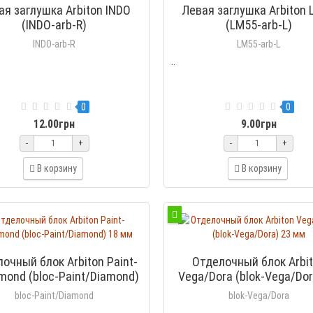
ая заглушка Arbiton INDO
Левая заглушка Arbiton
(INDO-arb-R)
(LM55-arb-L)
INDO-arb-R
LM55-arb-L
..
0
0
12.00грн
9.00грн
-
+
-
+
В корзину
В корзину
очный блок Arbiton Paint-
Отделочный блок Arbi
amond (bloc-Paint/Diamond)
Vega/Dora (blok-Vega/Dor
18 мм
мм
bloc-Paint/Diamond
blok-Vega/Dora
..