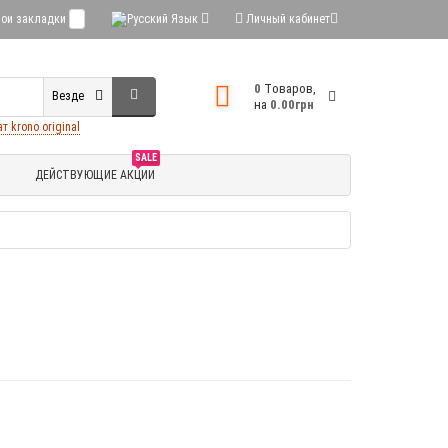
ои закладки
0
Язык
Личный кабинет
0
Tоваров,
Везде
на
0.00грн
 krono original
SALE
Ы
ДЕЙСТВУЮЩИЕ АКЦИИ