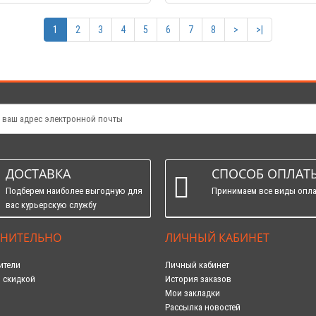
1
2
3
4
5
6
7
8
>
>|
ДОСТАВКА
СПОСОБ ОПЛАТ
Подберем наиболее выгодную для
Принимаем все виды опл
вас курьерскую службу
НИТЕЛЬНО
ЛИЧНЫЙ КАБИНЕТ
ители
Личный кабинет
 скидкой
История заказов
Мои закладки
Рассылка новостей