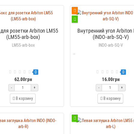
 для розетки Arbiton LM55
Внутренний угол Arbiton
(LM55-arb-box)
(INDO-arb-SQ-V)
LM55-arb-box
INDO-arb-SQ-V
..
0
0
62.00грн
16.00грн
-
+
-
+
В корзину
В корзину