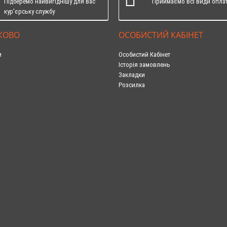
Підберемо найвигіднішу для вас
Приймаємо всі види опла
кур'єрську службу
КОВО
ОСОБИСТИЙ КАБІНЕТ
и
Особистий Кабінет
Історія замовлень
Закладки
Розсилка