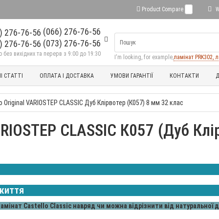
Product Compare
0
W
(066) 276-76-56
(073) 276-76-56
без вихідних та перерв з 9:00 до 19:30
I'm looking, for example,
ламінат PRK302, л
І СТАТТІ
ОПЛАТА І ДОСТАВКА
УМОВИ ГАРАНТІЇ
КОНТАКТИ
Д
o Original VARIOSTEP CLASSIC Дуб Клірвотер (К057) 8 мм 32 клас
ARIOSTEP CLASSIC К057 (Дуб Клі
 життя
амінат Castello Classic навряд чи можна відрізнити від натуральної 