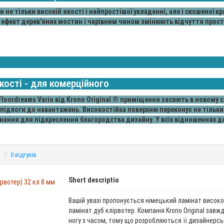
и не тільки високій якості і найпростішої укладанні, але і скошеної 
 ефект дерев'яних мостин і чарівним чином змінюють відчуття прост
кості - для комерційного
loordreams Vario від Krono Original ® приміщення засяють в новому 
 підлоги до навантажень. Високостійка поверхню переконує не тільк
днання для підкреслення благородства дизайну. У всіх відношеннях 
0 відгуків
Short descriptio
Вашій увазі пропонується німецький ламінат високої
ламінат дуб клірвотер. Компанія Krono Original завж
ногу з часом, тому що розробляються її дизайнерс