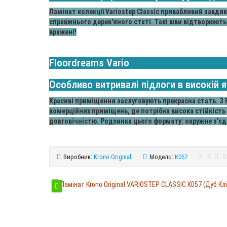
Ламінат колекції Variostep Classic привабливий завдяк
справжнього дерев'яного статі. Такі шви відтворюють
вражені!
Floordreams Vario
Особливо витривалі підлоги в високій я
Красиві приміщення заслуговують прекрасна стать. З F
комерційних приміщень, де потрібна висока стійкість
довговічністю. Родзинка цього формату: окружне з'є
Виробник:
Krono Original
Модель:
К057