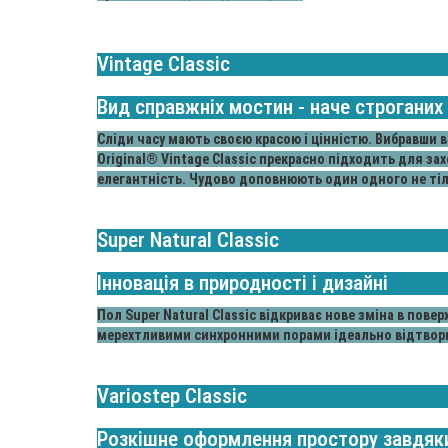
Vintage Classic
Вид справжніх мостин - наче строганих
Сліди часу мають своєю красою і цінністю. Вибравши в
Original® Vintage Classic прекрасно підходить для за
елегантність. Чудово доповнюють один одного не тільки
Super Natural Classic
Інновація в природності і дизайні
Пол Super Natural Classic відкриває нове зміна в повер
мерехтливими синхронними порами ідеально відтворю
Variostep Classic
Розкішне оформлення простору завдяк