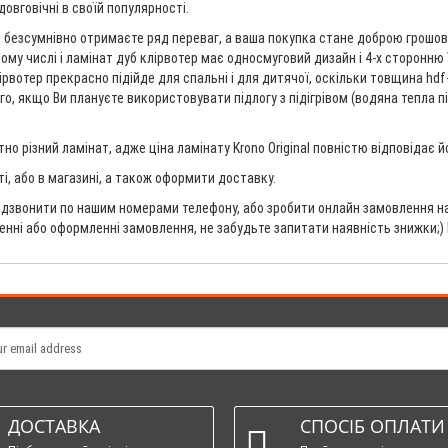
довговічні в своїй популярності.
и безсумнівно отримаєте ряд переваг, а ваша покупка стане доброю грошово
ому числі і ламінат дуб клірвотер має односмуговий дизайн і 4-х сторонню 
ірвотер прекрасно підійде для спальні і для дитячої, оскільки товщина hd
о, якщо Ви плануєте використовувати підлогу з підігрівом (водяна тепла пі
о різний ламінат, адже ціна ламінату Krono Original повністю відповідає 
ті, або в магазині, а також оформити доставку.
дзвонити по нашим номерами телефону, або зробити онлайн замовлення на 
ненні або оформленні замовлення, не забудьте запитати наявність знижки;)
ДОСТАВКА
СПОСІБ ОПЛАТИ