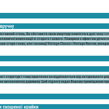
 вручну
інтажний стиль, Ви обставити свою квартиру повністю в дусі часу і с
хоплюючої композиції зі старого і нового. Поверхня з ефектом ручного
 старе і нове, але і колекції Vintage Classic і Vintage Narrow, уклад
хні і структурі і тому практично не відрізняється від натурального де
є високоякісну деревину. Цей підлогу надає Вашому приміщенню пр
и скошеної крайки