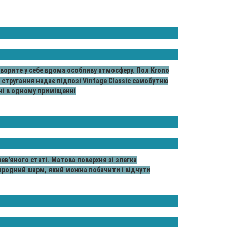
творите у себе вдома особливу атмосферу. Пол Krono
 стругання надає підлозі Vintage Classic самобутню
ені в одному приміщенні
рев'яного статі. Матова поверхня зі злегка
иродний шарм, який можна побачити і відчути