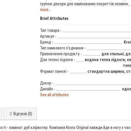
групою декори для ламінованих покриттів незмінн..
more...
Brief Attributes
Тип товара -
Артикул -
Бренд -
Kron
Тип замкового з'єднання -
Призначення продукту -
для спальні; дл
Для теплої підлоги -
водяна тепла підлога; е
тепл
Формат панелі -
стандартна ширина; с
Декор -
Дизайн -
одно
See all attributes
Відгуків (0)
сті - ламінат дуб клірвотер. Компанія Krono Original завжди йде в ногу з 