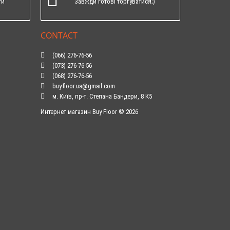
ти
Завжди готові торгуватися;)
CONTACT
(066) 276-76-56
(073) 276-76-56
(068) 276-76-56
buy.floor.ua@gmail.com
м. Київ, пр-т. Степана Бандери, 8 К5
Интернет магазин Buy Floor © 2026