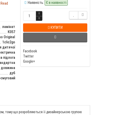
Наявність:
Є в наявності
.
Read
ламінат
КУПИТИ
К057
o Original
1clic2go
я дитячої
Facebook
лектрична
Twitter
а підлога
Google+
тандартна
довжина
дуб
смуговий
часом, тому що розробляються її дизайнерською групою