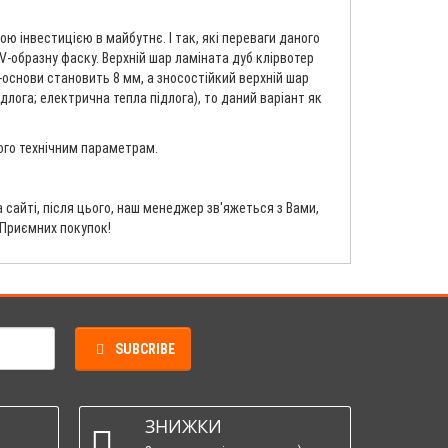
ю інвестицією в майбутнє. І так, які переваги даного
V-образну фаску. Верхній шар ламіната дуб клірвотер
f-основи становить 8 мм, а зносостійкий верхній шар
длога; електрична тепла підлога), то даний варіант як
його технічним параметрам.
сайті, після цього, наш менеджер зв'яжеться з Вами,
 Приємних покупок!
SUBCRIBE
ЗНИЖКИ