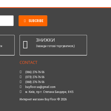
SUBCRIBE
ЗНИЖКИ
ти
Завжди готові торгуватися;)
CONTACT
(066) 276-76-56
(073) 276-76-56
(068) 276-76-56
buy.floor.ua@gmail.com
м. Київ, пр-т. Степана Бандери, 8 К5
Интернет магазин Buy Floor © 2026