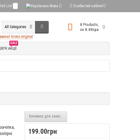
ish List
0
Мова
Особистий кабінет
0
Products,
All Categories
on
0.00грн
амінат krono original
SALE
ІЮЧІ АКЦІЇ
Килимок для захисту підлоги 1200*980*2 мм
зачіпка,
199.00грн
озпірні