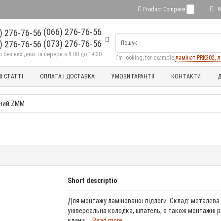
Product Compare
0
W
(066) 276-76-56
(073) 276-76-56
без вихідних та перерв з 9:00 до 19:30
I'm looking, for example,
ламінат PRK302, л
І СТАТТІ
ОПЛАТА І ДОСТАВКА
УМОВИ ГАРАНТІЇ
КОНТАКТИ
Д
жний ZMM
Short descriptio
Для монтажу ламінованої підлоги. Склад: металева 
універсальна колодка, шпатель, а також монтажні р
клини....
Read more...