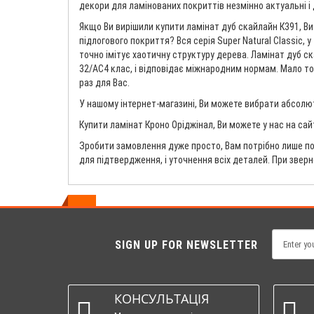
декори для ламінованих покриттів незмінно актуальні і 
Якщо Ви вирішили купити ламінат дуб скайлайн К391, Ви
підлогового покриття? Вся серія Super Natural Classic,
точно імітує хаотичну структуру дерева. Ламінат дуб ск
32/AC4 клас, і відповідає міжнародним нормам. Мало тог
раз для Вас.
У нашому інтернет-магазині, Ви можете вибрати абсолютн
Купити ламінат Кроно Оріджінал, Ви можете у нас на сай
Зробити замовлення дуже просто, Вам потрібно лише по
для підтвердження, і уточнення всіх деталей. При звер
SIGN UP FOR NEWSLETTER
КОНСУЛЬТАЦІЯ