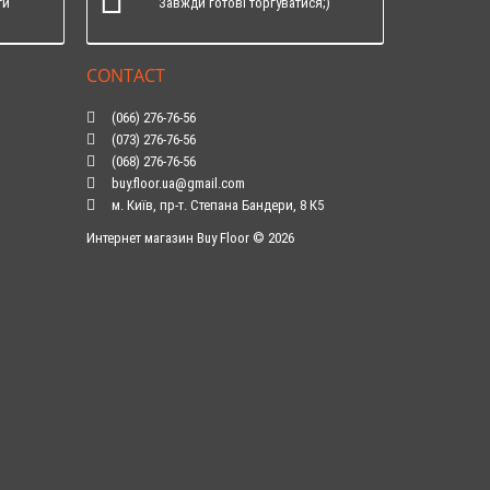
ти
Завжди готові торгуватися;)
CONTACT
(066) 276-76-56
(073) 276-76-56
(068) 276-76-56
buy.floor.ua@gmail.com
м. Київ, пр-т. Степана Бандери, 8 К5
Интернет магазин Buy Floor © 2026