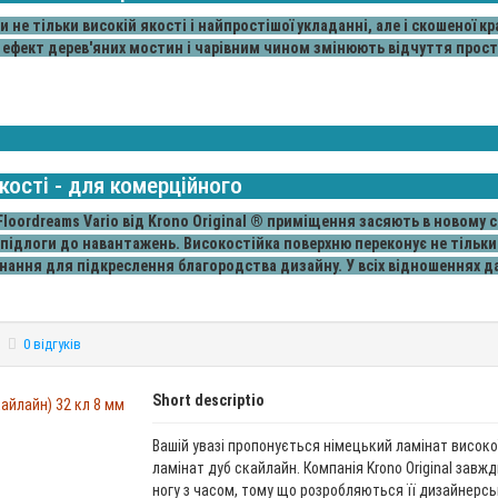
и не тільки високій якості і найпростішої укладанні, але і скошеної 
 ефект дерев'яних мостин і чарівним чином змінюють відчуття прост
кості - для комерційного
loordreams Vario від Krono Original ® приміщення засяють в новому 
 підлоги до навантажень. Високостійка поверхню переконує не тільк
днання для підкреслення благородства дизайну. У всіх відношеннях 
0 відгуків
Short descriptio
Вашій увазі пропонується німецький ламінат високої
ламінат дуб скайлайн. Компанія Krono Original завжд
ногу з часом, тому що розробляються її дизайнерс