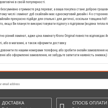
довговічні в своїй популярності.
 безсумнівно отримаєте ряд переваг, а ваша покупка стане доброю грошовою
 у тому числі і ламінат дуб скайлайн має односмуговий дизайн і 4-х сторонн
айлайн прекрасно підійде для спальні і для дитячої, оскільки товщина hdf
о, якщо Ви плануєте використовувати підлогу з підігрівом (водяна тепла пі
о різний ламінат, адже ціна ламінату Krono Original повністю відповідає 
ті, або в магазині, а також оформити доставку.
дзвонити по нашим номерами телефону, або зробити онлайн замовлення на 
ненні або оформленні замовлення, не забудьте запитати наявність знижки;)
ДОСТАВКА
СПОСІБ ОПЛАТИ