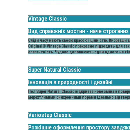
Vintage Classic
Вид справжніх мостин - наче строганих
Сліди часу мають своєю красою і цінністю. Вибравши в
Original® Vintage Classic прекрасно підходить для за
елегантність. Чудово доповнюють один одного не тільки
Super Natural Classic
Інновація в природності і дизайні
Пол Super Natural Classic відкриває нове зміна в повер
мерехтливими синхронними порами ідеально відтворю
Variostep Classic
Розкішне оформлення простору завдяк