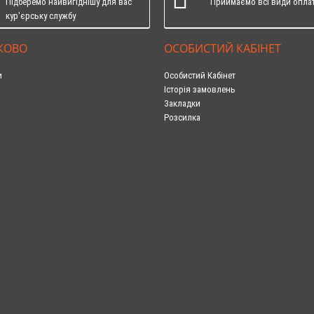
Підберемо найвигіднішу для вас
Приймаємо всі види опла
кур'єрську службу
КОВО
ОСОБИСТИЙ КАБІНЕТ
и
Особистий Кабінет
Історія замовлень
Закладки
Розсилка