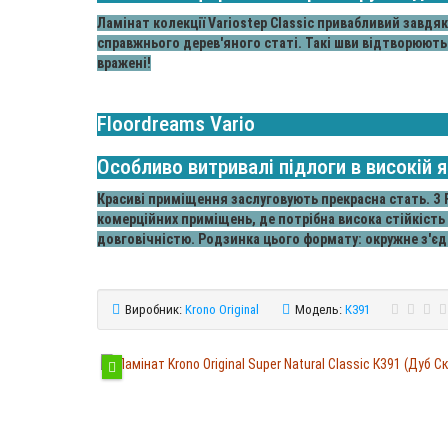
Ламінат колекції Variostep Classic привабливий завдяк
справжнього дерев'яного статі. Такі шви відтворюють
вражені!
Floordreams Vario
Особливо витривалі підлоги в високій я
Красиві приміщення заслуговують прекрасна стать. З F
комерційних приміщень, де потрібна висока стійкість
довговічністю. Родзинка цього формату: окружне з'є
Виробник:
Krono Original
Модель:
К391