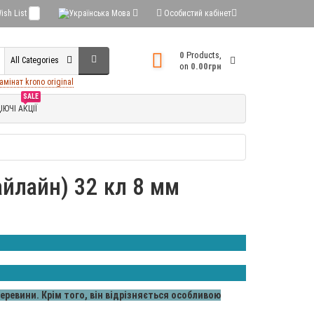
ish List
0
Мова
Особистий кабінет
0
Products,
All Categories
on
0.00грн
амінат krono original
SALE
ІЮЧІ АКЦІЇ
кайлайн) 32 кл 8 мм
деревини. Крім того, він відрізняється особливою