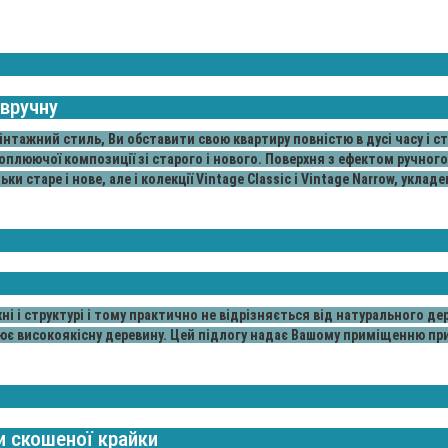
 вручну
інтажний стиль, Ви обставити свою квартиру повністю в дусі часу і с
хоплюючої композиції зі старого і нового. Поверхня з ефектом ручного
 старе і нове, але і колекції Vintage Classic і Vintage Narrow, уклад
хні і структурі і тому практично не відрізняється від натурального де
є високоякісну деревину. Цей підлогу надає Вашому приміщенню пр
и скошеної крайки