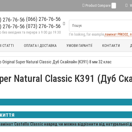
Product Compare
0
W
(066) 276-76-56
(073) 276-76-56
без вихідних та перерв з 9:00 до 19:30
I'm looking, for example,
ламінат PRK302, л
І СТАТТІ
ОПЛАТА І ДОСТАВКА
УМОВИ ГАРАНТІЇ
КОНТАКТИ
Д
 Original Super Natural Classic Дуб Скайлайн (К391) 8 мм 32 клас
uper Natural Classic К391 (Дуб С
 життя
амінат Castello Classic навряд чи можна відрізнити від натуральної 