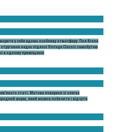
творите у себе вдома особливу атмосферу. Пол Krono
 стругання надає підлозі Vintage Classic самобутню
ені в одному приміщенні
рев'яного статі. Матова поверхня зі злегка
иродний шарм, який можна побачити і відчути