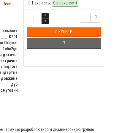
Наявність:
Є в наявності
..
Read
ламінат
КУПИТИ
К391
o Original
1clic2go
я дитячої
лектрична
а підлога
тандартна
довжина
дуб
смуговий
часом, тому що розробляються її дизайнерською групою