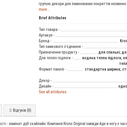
групою декори для ламінованих покриттів незмінно.
more...
Brief Attributes
Тип товара -
Артикул -
Бренд -
Kron
Тип замкового з'єднання -
Призначення продукту -
для спальні; дл
Для теплої підлоги -
водяна тепла підлога; е
тепл
Формат панелі -
стандартна ширина; с
Декор -
Дизайн -
одно
See all attributes
Відгуків (0)
сті - ламінат дуб скайлайн. Компанія Krono Original завжди йде в ногу з 