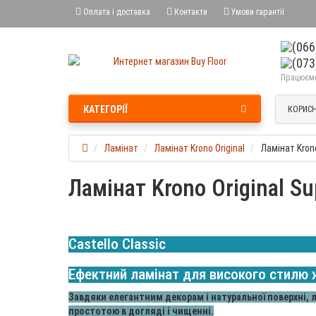
Оплата і доставка
Контакти
Умови гарантії
Працюємо 
КАТЕГОРІЇ
КОРИСН
Ламінат
Ламінат Krono Original
Ламінат Krono
Ламінат Krono Original S
Castello Classic
Ефектний ламінат для високого стилю
Завдяки елегантним декорам і натуральної поверхні, л
простотою в догляді і чищенні.