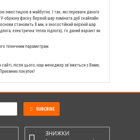
 інвестицією в майбутнє. І так, які переваги даного
ю V-образну фаску. Верхній шар ламіната дуб скайлайн
-основи становить 8 мм, а зносостійкий верхній шар
длога; електрична тепла підлога), то даний варіант як
його технічним параметрам.
сайті, після цього, наш менеджер зв'яжеться з Вами,
 Приємних покупок!
SUBCRIBE
ЗНИЖКИ