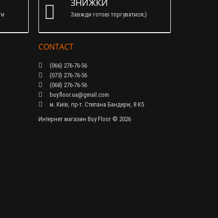
ЗНИЖКИ
ти
Завжди готові торгуватися;)
CONTACT
(066) 276-76-56
(073) 276-76-56
(068) 276-76-56
buy.floor.ua@gmail.com
м. Київ, пр-т. Степана Бандери, 8 К5
Интернет магазин Buy Floor © 2026