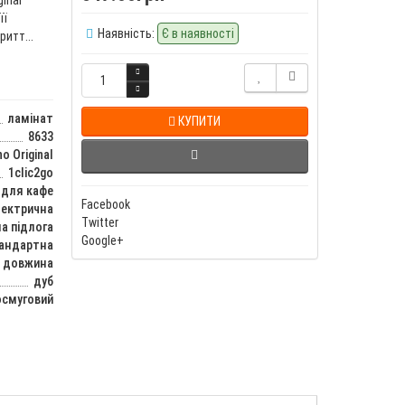
її
Наявність:
Є в наявності
итт...
ламінат
КУПИТИ
8633
o Original
1clic2go
 для кафе
Facebook
лектрична
Twitter
а підлога
Google+
тандартна
довжина
дуб
смуговий