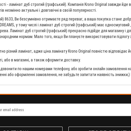
ті - ламінат дуб строгий (графський). Компанія Krono Original завжди йде 
 незмінно актуальні і довговічні в своїй популярності.
й) 8633, Ви безсумнівно отримаєте ряд переваг, а ваша покупка стане добр
DREAMS, у тому числі і ламінат дуб строгий (графський) має односмуговий 
ерева. Ламінат дуб строгий (графський) прекрасно підійде для магазину і 
іжнародним нормам. Мало того, якщо Ви плануєте використовувати підлогу з
о різний ламінат, адже ціна ламінату Krono Original повністю відповідає 
ті, або в магазині, а також оформити доставку.
дзвонити по нашим номерами телефону, або зробити онлайн замовлення на 
ненні або оформленні замовлення, не забудьте запитати наявність знижки;)