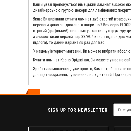
Вашій увазі пропонується німецький ламінат високої якос
дизайнерською групою декори для ламінованих покриттів
Якщо Ви вирішили купити ламінат дуб строгий (графськи
переваги даного підлогового покриття? Вся серія FLOOR
строгий (графський) точно імітує хаотичну структуру д
а зносостійкий верхній шар 33/AC4 клас, і відповідає м
підлога), то даний варіант як раз для Вас.
У нашому інтернет-магазині, Ви можете вибрати абсолютн
Купити ламінат Кроно Оріджінал, Ви можете у нас на сай
Зробити замовлення дуже просто, Вам потрібно лише по
для підтвердження, і уточнення всіх деталей. При звер
SIGN UP FOR NEWSLETTER