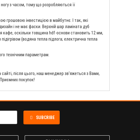
в ногу з часом, тому що розробляються її
ою грошовою інвестицією в майбутнє. І так, які
дизайн і не має фаски. Верхній шар ламіната дуб
для кафе, оскільки товщина hdf-основи становить 12 мм,
 підігрівом (водяна тепла підлога; електрична тепла
його технічним параметрам.
сайті, після цього, наш менеджер зв'яжеться з Вами,
 Приємних покупок!
SUBCRIBE