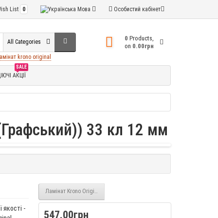
ish List
0
Мова
Особистий кабінет
0
Products,
All Categories
on
0.00грн
амінат krono original
SALE
ІЮЧІ АКЦІЇ
(Графський)) 33 кл 12 мм
Ламінат Krono Original VINTAGE classic Каштан Античний (5535) 10 
 якості -
547.00грн
inal