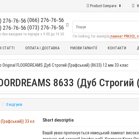
Product Compare
0
W
(066) 276-76-56
(073) 276-76-56
без вихідних та перерв з 9:00 до 19:30
I'm looking, for example,
ламінат PRK302, л
І СТАТТІ
ОПЛАТА І ДОСТАВКА
УМОВИ ГАРАНТІЇ
КОНТАКТИ
Д
o Original FLOORDREAMS Дуб Строгий (Графський) (8633) 12 мм 33 клас
FLOORDREAMS 8633 (Дуб Строгий 
0 відгуків
Short descriptio
Вашій увазі пропонується німецький ламінат високої
ламінат дуб строгий (графський). Компанія Krono Orig