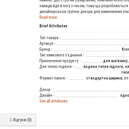
завжди йде в ногу з часом, тому що розробляються 
дизайнерською групою декори для ламінованих покр
Read more...
Brief Attributes
Тип товара -
Артикул -
Бренд -
Kron
Тип замкового з'єднання -
Призначення продукту -
для магазину;
Для теплої підлоги -
водяна тепла підлога; е
тепл
Формат панелі -
стандартна ширина; с
Декор -
Дизайн -
одно
See all attributes
Відгуків (0)