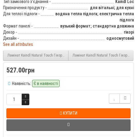
Тип замкового з'єднання -
Kaindl Loc
Призначення продукту -
для вітальні; для кухні
Для теплої підлоги -
водяна тепла підлога; електрична тепла
підлога
Формат панелі -
вузький формат; стандартна довжина
Декор -
гікорі
Дизайн -
односмуговий
See all attributes
Ламінат Kaindl Natural Touch Гікорі Челсі (Hickory Chelsea 34073) 10 мм 33 клас
Ламінат Kaindl Natural Touch Гікорі Берк
527.00грн
Наявність:
Є в наявності
КУПИТИ