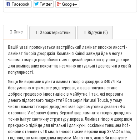
Facebook
Twitter
Google+
Опис
Характеристики
Відгуків (0)
Вашій увазі пропонується австрійський ламінат високої якості -
ламінат гікорія джорджія. Компанія Kaindl завжди йде в ногу з
часом, тому що розробляються її дизайнерською групою декори
для ламінованих покриттів незмінно актуальні і довговічні в своїй
популярності.
Якщо Ви вирішили купити ламінат гікорія джорджія 34074, Ви
безсумнівно отримаєте ряд переваг, а ваша покупка стане
доброю грошовою інвестицією в майбутнє. І так, які переваги
даного підлогового покриття? Вся серія Natural Touch, у тому
числі і ламінат гікорія джорджія має односмуговий дизайн і 4-х
сторонню V-образну фаску. Верхній шар ламіната гікорія джорджія
точно імітує хаотичну структуру дерева. Ламінат гікорія джорджія
прекрасно підійде для вітальні і для кухні, оскільки товщина hdf-
основи становить 10 мм, а зносостійкий верхній шар 33/AC4 клас,
і відповідає міжнародним нормам. Мало того, якщо Ви плануєте