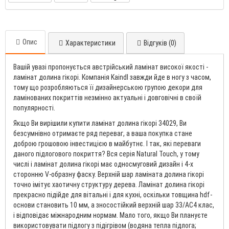
Опис
Характеристики
Відгуків (0)
Вашій увазі пропонується австрійський ламінат високої якості -
ламінат долина гікорі. Компанія Kaindl завжди йде в ногу з часом,
тому що розробляються її дизайнерською групою декори для
ламінованих покриттів незмінно актуальні і довговічні в своїй
популярності.
Якщо Ви вирішили купити ламінат долина гікорі 34029, Ви
безсумнівно отримаєте ряд переваг, а ваша покупка стане
доброю грошовою інвестицією в майбутнє. І так, які переваги
даного підлогового покриття? Вся серія Natural Touch, у тому
числі і ламінат долина гікорі має односмуговий дизайн і 4-х
сторонню V-образну фаску. Верхній шар ламіната долина гікорі
точно імітує хаотичну структуру дерева. Ламінат долина гікорі
прекрасно підійде для вітальні і для кухні, оскільки товщина hdf-
основи становить 10 мм, а зносостійкий верхній шар 33/AC4 клас,
і відповідає міжнародним нормам. Мало того, якщо Ви плануєте
використовувати підлогу з підігрівом (водяна тепла підлога;