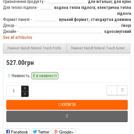
Призначення продукту -
для вітальні; для кухні
Для теплої підлоги -
водяна тепла підлога; електрична тепла
підлога
Формат панелі -
вузький формат; стандартна довжина
Декор -
гікорі
Дизайн -
односмуговий
See all attributes
Ламінат Kaindl Natural Touch Fishbone Дубова Фортеця Ешфорд (Oak Fortress Ash
Ламінат Kaindl Natural Touch Болиголов 
527.00грн
Наявність:
Є в наявності
КУПИТИ
Facebook
Twitter
Google+