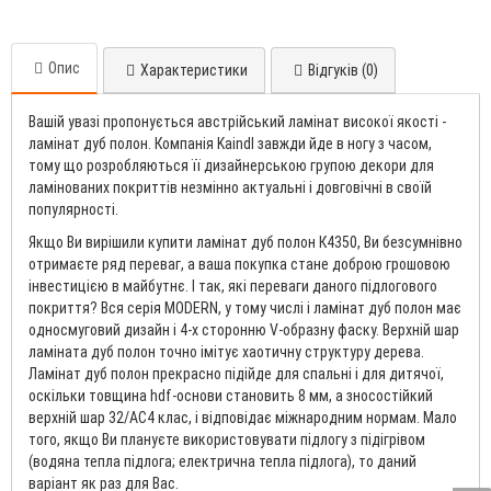
Опис
Характеристики
Відгуків (0)
Вашій увазі пропонується австрійський ламінат високої якості -
ламінат дуб полон. Компанія Kaindl завжди йде в ногу з часом,
тому що розробляються її дизайнерською групою декори для
ламінованих покриттів незмінно актуальні і довговічні в своїй
популярності.
Якщо Ви вирішили купити ламінат дуб полон К4350, Ви безсумнівно
отримаєте ряд переваг, а ваша покупка стане доброю грошовою
інвестицією в майбутнє. І так, які переваги даного підлогового
покриття? Вся серія MODERN, у тому числі і ламінат дуб полон має
односмуговий дизайн і 4-х сторонню V-образну фаску. Верхній шар
ламіната дуб полон точно імітує хаотичну структуру дерева.
Ламінат дуб полон прекрасно підійде для спальні і для дитячої,
оскільки товщина hdf-основи становить 8 мм, а зносостійкий
верхній шар 32/АС4 клас, і відповідає міжнародним нормам. Мало
того, якщо Ви плануєте використовувати підлогу з підігрівом
(водяна тепла підлога; електрична тепла підлога), то даний
варіант як раз для Вас.