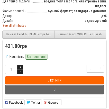
Для теплої підлоги -
водяна тепла підлога; електрична тепла
підлога
Формат панелі -
вузький формат; стандартна довжина
Декор -
дуб
Дизайн -
односмуговий
See all attributes
Ламінат Kaindl MODERN Гикори Берклі (Hickory BERKELEY 34135) 8 мм 32 клас
Ламінат Kaindl MODERN Тик Валабі (Tea
421.00грн
Наявність:
Є в наявності
КУПИТИ
Facebook
Twitter
Google+