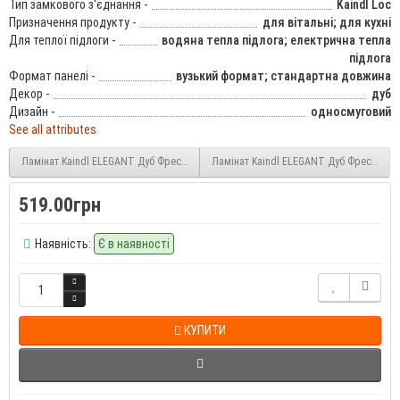
Тип замкового з'єднання -
Kaindl Loc
Призначення продукту -
для вітальні; для кухні
Для теплої підлоги -
водяна тепла підлога; електрична тепла
підлога
Формат панелі -
вузький формат; стандартна довжина
Декор -
дуб
Дизайн -
односмуговий
See all attributes
Ламінат Kaindl ELEGANT Дуб Фреска Лодж (Oak FRESCO LODGE K4381) 10 мм 32 
Ламінат Kaindl ELEGANT Дуб Фреска Лай
519.00грн
Наявність:
Є в наявності
КУПИТИ