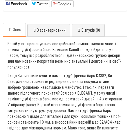
Facebook
Twitter
Google+
Опис
Характеристики
Відгуків (0)
Вашій увазі пропонується австрійський ламінат високої якості -
ламінат дуб фреска барк. Компанія Kaindl завжди йде в ногу з
часом, тому що розробляються її дизайнерською групою декори
для ламінованих покриттів незмінно актуальні і довговічні в своїй
популярності.
Якщо Ви вирішили купити ламінат дуб фреска барк K4382, Ви
безсумнівно отримаєте ряд переваг, а ваша покупка стане
доброю грошовою інвестицією в майбутнє. І так, які переваги
даного підлогового покриття? Вся серія ELEGANT, у тому числі і
ламінат дуб фреска барк має односмуговий дизайн і 4-х сторонню
V-образну фаску. Верхній шар ламіната дуб фреска барк точно
імітує хаотичну структуру дерева. Ламінат дуб фреска барк
прекрасно підійде для вітальні і для кухні, оскільки товщина hdf-
основи становить 10 мм, а зносостійкий верхній шар 32/AC4 клас,
і відповідає міжнародним нормам. Мало того, якщо Ви плануєте