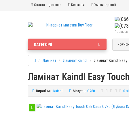
Оплата і доставка
Контакти
Умови гарантії
Працюємо 
КАТЕГОРІЇ
КОРИСН
Ламінат
Ламінат Kaindl
Ламінат Kaindl Easy
Ламінат Kaindl Easy Touc
Виробник:
Kaindl
Модель:
O780
0 в