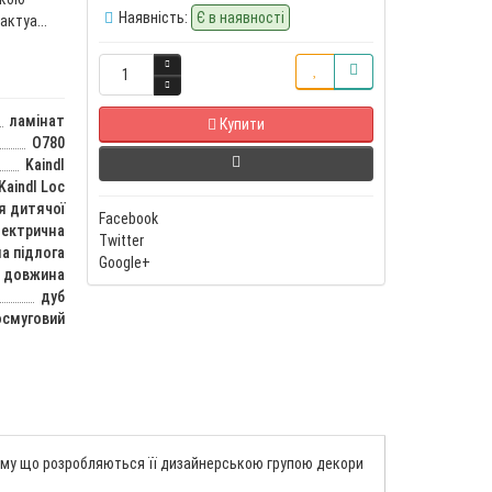
Наявність:
Є в наявності
ктуа...
ламінат
Купити
O780
Kaindl
Kaindl Loc
я дитячої
Facebook
лектрична
Twitter
а підлога
Google+
а довжина
дуб
смуговий
, тому що розробляються її дизайнерською групою декори