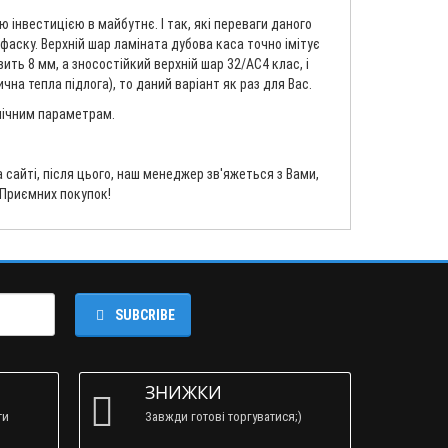
інвестицією в майбутнє. І так, які переваги даного
 фаску. Верхній шар ламіната дубова каса точно імітує
ить 8 мм, а зносостійкий верхній шар 32/AC4 клас, і
на тепла підлога), то даний варіант як раз для Вас.
хнічним параметрам.
сайті, після цього, наш менеджер зв'яжеться з Вами,
 Приємних покупок!
SUBCRIBE
ЗНИЖКИ
ти
Завжди готові торгуватися;)