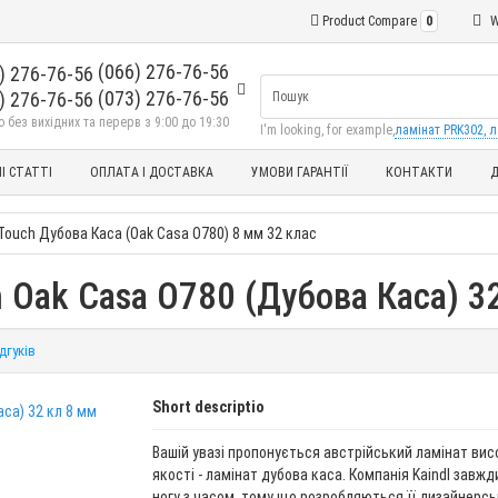
Product Compare
0
W
(066) 276-76-56
(073) 276-76-56
без вихідних та перерв з 9:00 до 19:30
I'm looking, for example,
ламінат PRK302, л
І СТАТТІ
ОПЛАТА І ДОСТАВКА
УМОВИ ГАРАНТІЇ
КОНТАКТИ
Д
 Touch Дубова Каса (Oak Casa O780) 8 мм 32 клас
h Oak Casa O780 (Дубова Каса) 3
ідгуків
Short descriptio
Вашій увазі пропонується австрійський ламінат вис
якості - ламінат дубова каса. Компанія Kaindl завжд
ногу з часом, тому що розробляються її дизайнерс