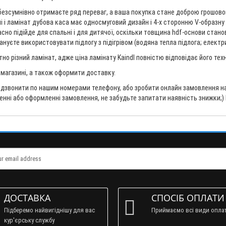
безсумнівно отримаєте ряд переваг, а ваша покупка стане доброю грошовою 
лі і ламінат дубова каса має односмуговий дизайн і 4-х сторонню V-образну
но підійде для спальні і для дитячої, оскільки товщина hdf-основи станов
уєте використовувати підлогу з підігрівом (водяна тепла підлога; електрич
но різний ламінат, адже ціна ламінату Kaindl повністю відповідає його те
в магазині, а також оформити доставку.
дзвонити по нашим номерами телефону, або зробити онлайн замовлення на 
ненні або оформленні замовлення, не забудьте запитати наявність знижки;)
ДОСТАВКА
СПОСІБ ОПЛАТИ
Підберемо найвигіднішу для вас
Приймаємо всі види опла
кур'єрську службу