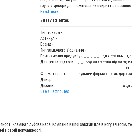
групою декори для ламінованих покриттів незмінно а
Read more...
Brief Attributes
Тип товара -
Артикул -
Бренд -
Тип замкового з'єднання -
Призначення продукту -
для спальні; дл
Для теплої підлоги -
водяна тепла підлога; е
тепл
Формат панелі -
вузький формат; стандартн
Декор -
Дизайн -
одно
See all attributes
 якості - ламінат дубова каса. Компанія Kaindl завжди йде в ногу з часом
ні в своїй популярності.