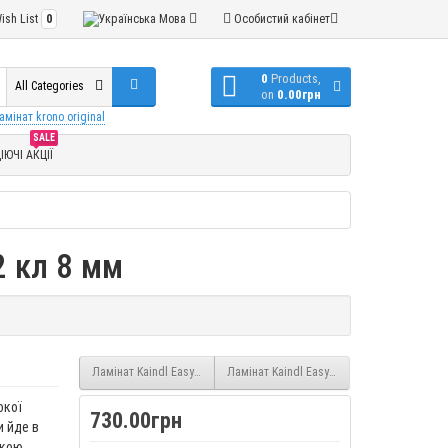
ish List
0
Мова
Особистий кабінет
0
Products,
All Categories
on
0.00грн
амінат krono original
SALE
ІЮЧІ АКЦІЇ
2 кл 8 мм
Ламінат Kaindl Easy Touch Кленовий оксамит (Maple Velvet O631) 8 
Ламінат Kaindl Easy Touch Дубова суєта (O
окої
730.00грн
и йде в
ькою