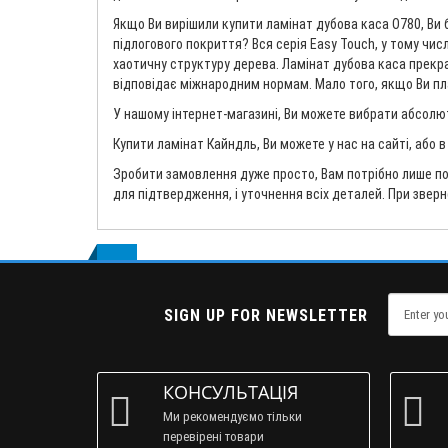
Якщо Ви вирішили купити ламінат дубова каса O780, Ви 
підлогового покриття? Вся серія Easy Touch, у тому чис
хаотичну структуру дерева. Ламінат дубова каса прекрас
відповідає міжнародним нормам. Мало того, якщо Ви план
У нашому інтернет-магазині, Ви можете вибрати абсолют
Купити ламінат Кайндль, Ви можете у нас на сайті, або 
Зробити замовлення дуже просто, Вам потрібно лише по
для підтвердження, і уточнення всіх деталей. При звер
SIGN UP FOR NEWSLETTER
КОНСУЛЬТАЦІЯ
Ми рекомендуємо тільки
перевірені товари