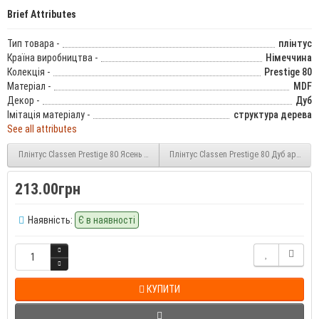
Brief Attributes
Тип товара -
плінтус
Країна виробництва -
Німеччина
Колекція -
Prestige 80
Матеріал -
MDF
Декор -
Дуб
Імітація матеріалу -
структура дерева
See all attributes
Плінтус Classen Prestige 80 Ясень білий (222402) 80 мм
Плінтус Classen Prestige 80 Дуб аргента
213.00грн
Наявність:
Є в наявності
КУПИТИ