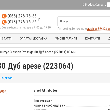
Product Compare
0
(066) 276-76-56
(073) 276-76-56
без вихідних та перерв з 9:00 до 19:30
I'm looking, for example,
ламінат PRK302, л
І СТАТТІ
ОПЛАТА І ДОСТАВКА
УМОВИ ГАРАНТІЇ
КОНТАКТИ
Д
лінтус Classen Prestige 80 Дуб арезе (223064) 80 мм
 80 Дуб арезе (223064)
0 відгуків
Brief Attributes
Тип товара -
Країна виробництва -