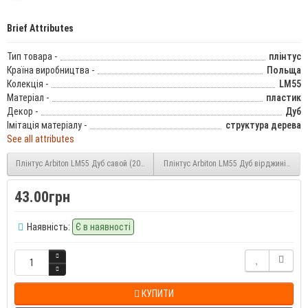
Brief Attributes
Тип товара -
плінтус
Країна виробництва -
Польща
Колекція -
LM55
Матеріал -
пластик
Декор -
Дуб
Імітація матеріалу -
структура дерева
See all attributes
Плінтус Arbiton LM55 Дуб савой (20-LM55) 55 мм
Плінтус Arbiton LM55 Дуб вірджинія (46
43.00грн
Наявність:
Є в наявності
КУПИТИ