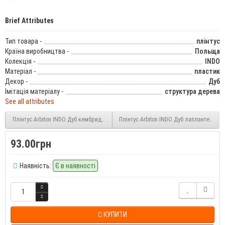
Brief Attributes
Тип товара -
плінтус
Країна виробництва -
Польща
Колекція -
INDO
Матеріал -
пластик
Декор -
Дуб
Імітація матеріалу -
структура дерева
See all attributes
Плінтус Arbiton INDO Дуб кембридж (134-indo) 70 мм
Плінтус Arbiton INDO Дуб лапланте (6-in
93.00грн
Наявність:
Є в наявності
КУПИТИ