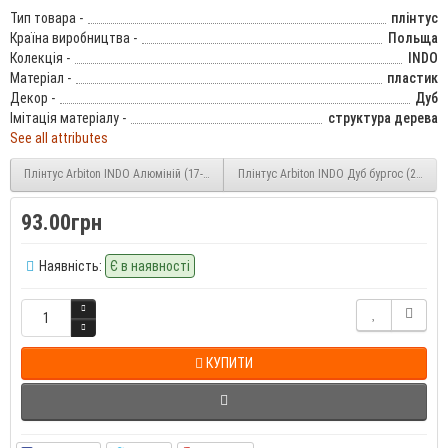
Тип товара -
плінтус
Країна виробництва -
Польща
Колекція -
INDO
Матеріал -
пластик
Декор -
Дуб
Імітація матеріалу -
структура дерева
See all attributes
Плінтус Arbiton INDO Алюміній (17-indo) 70 мм
Плінтус Arbiton INDO Дуб бургос (20-indo
93.00грн
Наявність:
Є в наявності
КУПИТИ