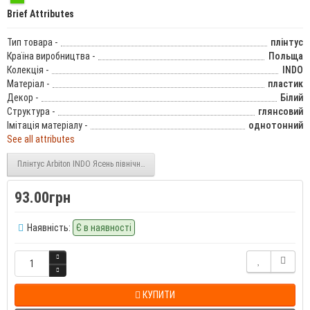
Brief Attributes
Тип товара -
плінтус
Країна виробництва -
Польща
Колекція -
INDO
Матеріал -
пластик
Декор -
Білий
Структура -
глянсовий
Імітація матеріалу -
однотонний
See all attributes
Плінтус Arbiton INDO Ясень північний (2-indo) 70 мм
93.00грн
Наявність:
Є в наявності
КУПИТИ