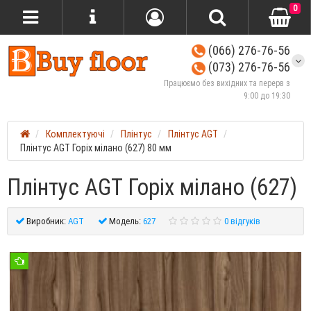
0
(066) 276-76-56
(073) 276-76-56
Працюємо без вихідних та перерв з
9:00 до 19:30
Комплектуючі
Плінтус
Плінтус AGT
Плінтус AGT Горіх мілано (627) 80 мм
Плінтус AGT Горіх мілано (627)
Виробник:
AGT
Модель:
627
0 відгуків