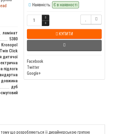
Наявність:
Є в наявності
ead
ламінат
КУПИТИ
5380
Kronopol
Twin Click
я дитячої
Facebook
лектрична
Twitter
а підлога
Google+
тандартна
довжина
дуб
смуговий
ом, тому що розробляються її дизайнерською групою