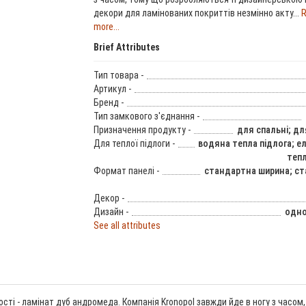
декори для ламінованих покриттів незмінно акту...
R
more...
Brief Attributes
Тип товара -
Артикул -
Бренд -
Тип замкового з'єднання -
Призначення продукту -
для спальні; дл
Для теплої підлоги -
водяна тепла підлога; е
тепл
Формат панелі -
стандартна ширина; с
Декор -
Дизайн -
одно
See all attributes
ості - ламінат дуб андромеда. Компанія Kronopol завжди йде в ногу з час