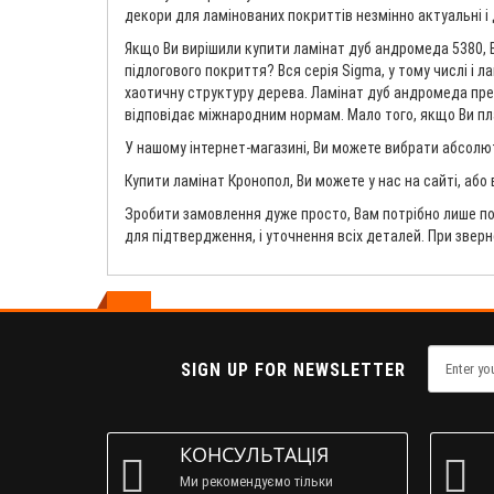
декори для ламінованих покриттів незмінно актуальні і 
Якщо Ви вирішили купити ламінат дуб андромеда 5380, В
підлогового покриття? Вся серія Sigma, у тому числі і 
хаотичну структуру дерева. Ламінат дуб андромеда прекр
відповідає міжнародним нормам. Мало того, якщо Ви план
У нашому інтернет-магазині, Ви можете вибрати абсолют
Купити ламінат Кронопол, Ви можете у нас на сайті, або
Зробити замовлення дуже просто, Вам потрібно лише по
для підтвердження, і уточнення всіх деталей. При звер
SIGN UP FOR NEWSLETTER
КОНСУЛЬТАЦІЯ
Ми рекомендуємо тільки