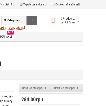
ish List
0
Мова
Особистий кабінет
0
Products,
All Categories
on
0.00грн
амінат krono original
SALE
ІЮЧІ АКЦІЇ
м
Ламінат Kronopol Sigma Дуб Корін (5379) 8 мм 32 клас
Ламінат Kronopol Sigma Дуб Лариса (5384
 якості -
284.00грн
де в ногу
 групою