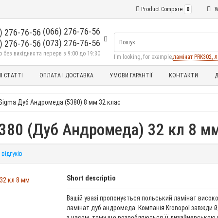
Product Compare
0
W
(066) 276-76-56
(073) 276-76-56
без вихідних та перерв з 9:00 до 19:30
I'm looking, for example,
ламінат PRK302, л
І СТАТТІ
ОПЛАТА І ДОСТАВКА
УМОВИ ГАРАНТІЇ
КОНТАКТИ
Д
 Sigma Дуб Андромеда (5380) 8 мм 32 клас
5380 (Дуб Андромеда) 32 кл 8 м
 відгуків
Short descriptio
Вашій увазі пропонується польський ламінат високої
ламінат дуб андромеда. Компанія Kronopol завжди й
з часом, тому що розробляються її дизайнерською