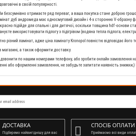
довговічні в своїй популярності.
и безсумнівно отримаєте ряд переваг, а ваша покупка стане доброю грошов
ламінат дуб андромеда має односмуговий дизайн і 4-х сторонню V-образну ф
асно підійде для спальні і для дитячої, оскільки товщина hdf-основи стан
уєте використовувати підлогу з підігрівом (водяна тепла підлога; електрич
но різний ламінат, адже ціна ламінату Kronopol повністю відповідає його 
 в магазині, а також оформити доставку.
дзвонити по нашим номерами телефону, або зробити онлайн замовлення на 
ненні або оформленні замовлення, не забудьте запитати наявність знижки;)
ДОСТАВКА
СПОСІБ ОПЛАТИ
Підберемо найвигіднішу для вас
Приймаємо всі види опла