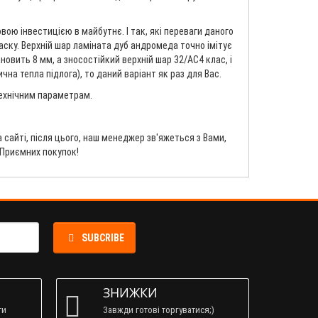
ою інвестицією в майбутнє. І так, які переваги даного
аску. Верхній шар ламіната дуб андромеда точно імітує
овить 8 мм, а зносостійкий верхній шар 32/AC4 клас, і
на тепла підлога), то даний варіант як раз для Вас.
технічним параметрам.
сайті, після цього, наш менеджер зв'яжеться з Вами,
 Приємних покупок!
SUBCRIBE
ЗНИЖКИ
ти
Завжди готові торгуватися;)