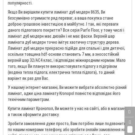
популярності.
Якщо Ви вирішили купити ламінат дуб модерн 8635, Ви
безсумнівно отримаєте ряд переваг, а ваша покупка стане
доброю грошовою інвестицією в майбутнє. І так, які переваги
даного підлогового покриття? Вся серія Parfe Floor, у тому числі і
ламінат дуб модерн має дизайн і не має фаски. Верхній шар
ламіната дуб модерн точно імітує хаотичну структуру дерева.
Ламінат дуб модерн прекрасно підійде для спальні і для дитячої,
оскільки товщина hdf-основи становить 7 мм, а зносостійкий
верхній шар 32/AC4 клас, і відповідає міжнародним нормам. Мало
того, якщо Ви плануєте використовувати підлогу з підігрівом
(водяна тепла підлога; електрична тепла підлога), то даний
варіант як раз для Вас.
У нашому інтернет-магазині, Ви можете вибрати абсолютно різний
ламінат, адже ціна ламінату Kronopol повністю відповідає його
технічним параметрам.
Купити ламінат Кронопол, Ви можете у нас на сайті, або в магазині,
а також оформити доставку.
Зробити замовлення дуже просто, Вам потрібно лише подзвонити
по нашим номерами телефону, або зробити онлайн замовлення на
0