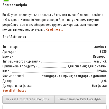
Short descriptio
Вашій увазі пропонується польський ламінат високої якості - ламінат
дуб модерн. Компанія Kronopol завжди йде в ногу з часом, тому що
розробляються її дизайнерською групою декори для ламінованих
покриттів незмінно актуаль...
Read more...
Brief Attributes
Тип товара -
ламінат
Артикул -
8635
Бренд -
Kronopol
Тип замкового з'єднання -
Twin Click
Призначення продукту -
для спальні; для дитячої
Клас -
32/AC4
Формат панелі -
стандартна ширина; стандартна довжина
Декор -
дуб
Декоративна фаска -
без фаски
See all attributes
Ламінат Kronopol Parfe Floor Дуб Кортіна (3298) 7 мм 32 клас
Ламінат Kronopol Parfe Floor Дуб Мерано