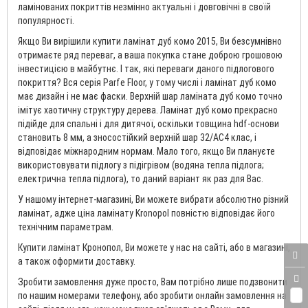
ламінованих покриттів незмінно актуальні і довговічні в своїй
популярності.
Якщо Ви вирішили купити ламінат дуб комо 2015, Ви безсумнівно
отримаєте ряд переваг, а ваша покупка стане доброю грошовою
інвестицією в майбутнє. І так, які переваги даного підлогового
покриття? Вся серія Parfe Floor, у тому числі і ламінат дуб комо
має дизайн і не має фаски. Верхній шар ламіната дуб комо точно
імітує хаотичну структуру дерева. Ламінат дуб комо прекрасно
підійде для спальні і для дитячої, оскільки товщина hdf-основи
становить 8 мм, а зносостійкий верхній шар 32/AC4 клас, і
відповідає міжнародним нормам. Мало того, якщо Ви плануєте
використовувати підлогу з підігрівом (водяна тепла підлога;
електрична тепла підлога), то даний варіант як раз для Вас.
У нашому інтернет-магазині, Ви можете вибрати абсолютно різний
ламінат, адже ціна ламінату Kronopol повністю відповідає його
технічним параметрам.
Купити ламінат Кронопол, Ви можете у нас на сайті, або в магазині,
а також оформити доставку.
Зробити замовлення дуже просто, Вам потрібно лише подзвонити
по нашим номерами телефону, або зробити онлайн замовлення на
0