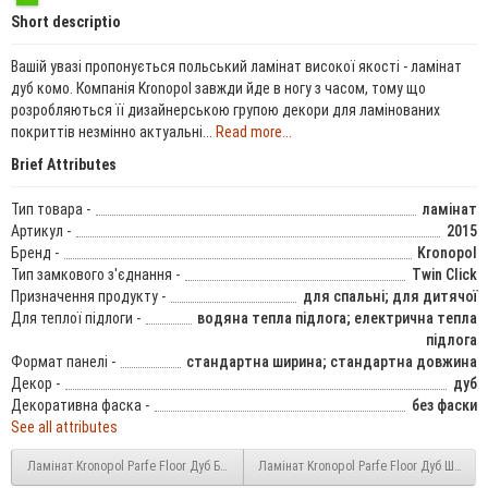
Short descriptio
Вашій увазі пропонується польський ламінат високої якості - ламінат
дуб комо. Компанія Kronopol завжди йде в ногу з часом, тому що
розробляються її дизайнерською групою декори для ламінованих
покриттів незмінно актуальні...
Read more...
Brief Attributes
Тип товара -
ламінат
Артикул -
2015
Бренд -
Kronopol
Тип замкового з'єднання -
Twin Click
Призначення продукту -
для спальні; для дитячої
Для теплої підлоги -
водяна тепла підлога; електрична тепла
підлога
Формат панелі -
стандартна ширина; стандартна довжина
Декор -
дуб
Декоративна фаска -
без фаски
See all attributes
Ламінат Kronopol Parfe Floor Дуб Бургос (4039) 8 мм 32 клас
Ламінат Kronopol Parfe Floor Дуб Шаблі 