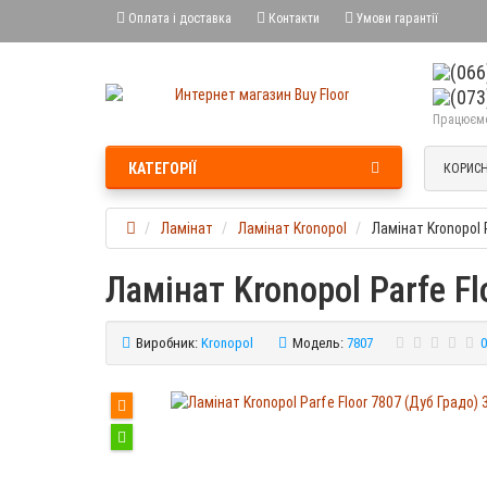
Оплата і доставка
Контакти
Умови гарантії
Працюємо 
КАТЕГОРІЇ
КОРИСН
Ламінат
Ламінат Kronopol
Ламінат Kronopol 
Ламінат Kronopol Parfe F
Виробник:
Kronopol
Модель:
7807
0