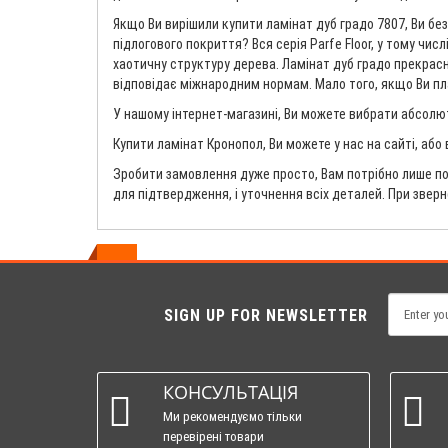
Якщо Ви вирішили купити ламінат дуб градо 7807, Ви бе
підлогового покриття? Вся серія Parfe Floor, у тому чис
хаотичну структуру дерева. Ламінат дуб градо прекрасно
відповідає міжнародним нормам. Мало того, якщо Ви план
У нашому інтернет-магазині, Ви можете вибрати абсолют
Купити ламінат Кронопол, Ви можете у нас на сайті, або
Зробити замовлення дуже просто, Вам потрібно лише по
для підтвердження, і уточнення всіх деталей. При звер
SIGN UP FOR NEWSLETTER
КОНСУЛЬТАЦІЯ
Ми рекомендуємо тільки
перевірені товари