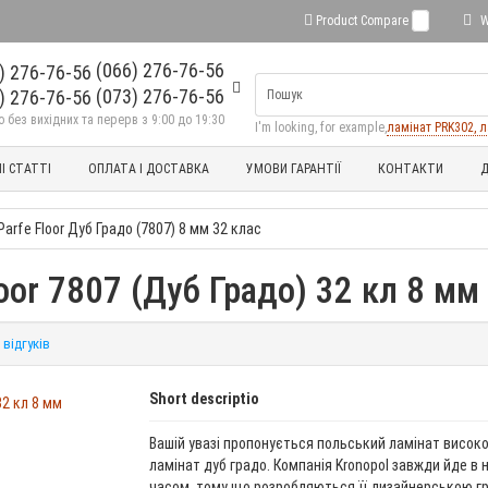
Product Compare
0
W
(066) 276-76-56
(073) 276-76-56
без вихідних та перерв з 9:00 до 19:30
I'm looking, for example,
ламінат PRK302, л
І СТАТТІ
ОПЛАТА І ДОСТАВКА
УМОВИ ГАРАНТІЇ
КОНТАКТИ
Д
Parfe Floor Дуб Градо (7807) 8 мм 32 клас
loor 7807 (Дуб Градо) 32 кл 8 мм
 відгуків
Short descriptio
Вашій увазі пропонується польський ламінат високої
ламінат дуб градо. Компанія Kronopol завжди йде в н
часом, тому що розробляються її дизайнерською г