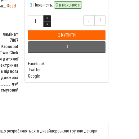
Наявність:
Є в наявності
н...
Read
ламінат
КУПИТИ
7807
Kronopol
Twin Click
я дитячої
Facebook
лектрична
Twitter
а підлога
Google+
а довжина
дуб
смуговий
ому що розробляються її дизайнерською групою декори