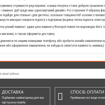
зсумнівно отримаєте ряд переваг, а ваша покупка стане доброю грошовою ін
лі і ламінат дуб градо має односмуговий дизайн і 4-х сторонню V-образну фа
 підійде для спальні і для дитячої, оскільки товщина hdf-основи становить
уєте використовувати підлогу з підігрівом (водяна тепла підлога; електрич
но різний ламінат, адже ціна ламінату Kronopol повністю відповідає його 
 в магазині, а також оформити доставку.
дзвонити по нашим номерами телефону, або зробити онлайн замовлення на 
ненні або оформленні замовлення, не забудьте запитати наявність знижки;)
ДОСТАВКА
СПОСІБ ОПЛАТИ
Підберемо найвигіднішу для вас
Приймаємо всі види опла
кур'єрську службу