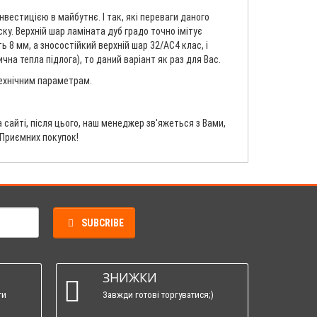
вестицією в майбутнє. І так, які переваги даного
ску. Верхній шар ламіната дуб градо точно імітує
 8 мм, а зносостійкий верхній шар 32/AC4 клас, і
на тепла підлога), то даний варіант як раз для Вас.
технічним параметрам.
сайті, після цього, наш менеджер зв'яжеться з Вами,
 Приємних покупок!
SUBCRIBE
ЗНИЖКИ
ти
Завжди готові торгуватися;)