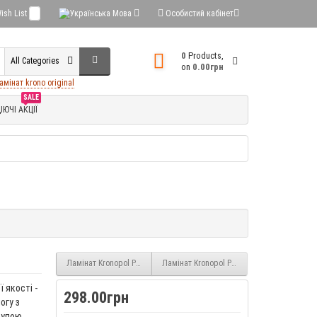
ish List
0
Мова
Особистий кабінет
0
Products,
All Categories
on
0.00грн
амінат krono original
SALE
ІЮЧІ АКЦІЇ
Ламінат Kronopol Parfe Floor Дуб Ларедо (7805) 8 мм 32 клас
Ламінат Kronopol Parfe Floor Дуб Савона (
 якості -
298.00грн
огу з
рупою