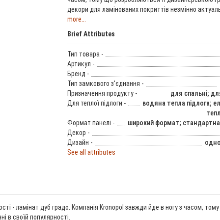
декори для ламінованих покриттів незмінно актуаль
more...
Brief Attributes
Тип товара -
Артикул -
Бренд -
Тип замкового з'єднання -
Призначення продукту -
для спальні; дл
Для теплої підлоги -
водяна тепла підлога; е
тепл
Формат панелі -
широкий формат; стандартн
Декор -
Дизайн -
одно
See all attributes
ості - ламінат дуб градо. Компанія Kronopol завжди йде в ногу з часом, т
ні в своїй популярності.