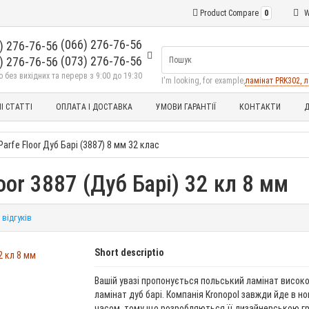
Product Compare
0
W
(066) 276-76-56
(073) 276-76-56
без вихідних та перерв з 9:00 до 19:30
I'm looking, for example,
ламінат PRK302, л
І СТАТТІ
ОПЛАТА І ДОСТАВКА
УМОВИ ГАРАНТІЇ
КОНТАКТИ
Д
Parfe Floor Дуб Барі (3887) 8 мм 32 клас
oor 3887 (Дуб Барі) 32 кл 8 мм
 відгуків
Short descriptio
Вашій увазі пропонується польський ламінат високої
ламінат дуб барі. Компанія Kronopol завжди йде в ног
часом, тому що розробляються її дизайнерською г