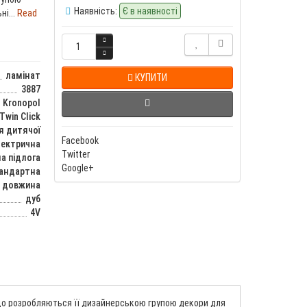
Наявність:
Є в наявності
і...
Read
ламінат
КУПИТИ
3887
Kronopol
Twin Click
я дитячої
Facebook
лектрична
Twitter
а підлога
Google+
тандартна
довжина
дуб
4V
у що розробляються її дизайнерською групою декори для