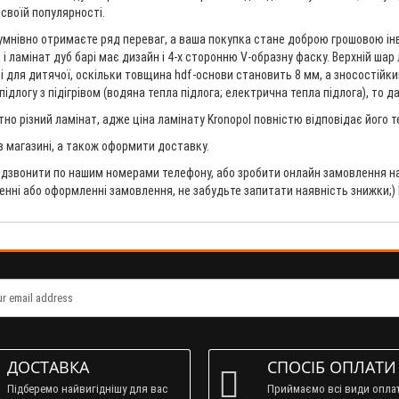
 своїй популярності.
сумнівно отримаєте ряд переваг, а ваша покупка стане доброю грошовою інв
і і ламінат дуб барі має дизайн і 4-х сторонню V-образну фаску. Верхній ша
 і для дитячої, оскільки товщина hdf-основи становить 8 мм, а зносостійки
длогу з підігрівом (водяна тепла підлога; електрична тепла підлога), то да
но різний ламінат, адже ціна ламінату Kronopol повністю відповідає його 
 в магазині, а також оформити доставку.
дзвонити по нашим номерами телефону, або зробити онлайн замовлення на 
ненні або оформленні замовлення, не забудьте запитати наявність знижки;)
ДОСТАВКА
СПОСІБ ОПЛАТИ
Підберемо найвигіднішу для вас
Приймаємо всі види опла