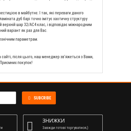
естицією в майбутнє. І так, які переваги даного
р ламіната дуб барі точно імітує хаотичну структуру
й верхній шар 32/AC4 клас, і відповідає міжнародним
ний варіант як раз для Вас.
технічним параметрам.
сайті, після цього, наш менеджер зв'яжеться з Вами,
 Приємних покупок!
SUBCRIBE
ЗНИЖКИ
ти
Завжди готові торгуватися;)