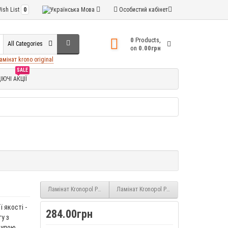
ish List
0
Мова
Особистий кабінет
0
Products,
All Categories
on
0.00грн
амінат krono original
SALE
ІЮЧІ АКЦІЇ
Ламінат Kronopol Parfe Floor Narrow Дуб Аоста (7502) 10 мм 32 клас
Ламінат Kronopol Parfe Floor Дуб Прованс
 якості -
284.00грн
у з
рупою