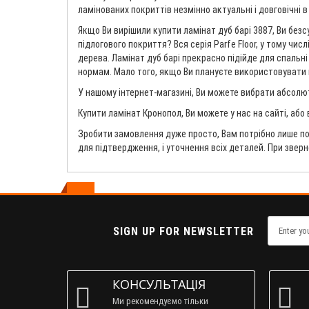
ламінованих покриттів незмінно актуальні і довговічні в
Якщо Ви вирішили купити ламінат дуб барі 3887, Ви без
підлогового покриття? Вся серія Parfe Floor, у тому числ
дерева. Ламінат дуб барі прекрасно підійде для спальні
нормам. Мало того, якщо Ви плануєте використовувати пі
У нашому інтернет-магазині, Ви можете вибрати абсолют
Купити ламінат Кронопол, Ви можете у нас на сайті, або
Зробити замовлення дуже просто, Вам потрібно лише по
для підтвердження, і уточнення всіх деталей. При звер
SIGN UP FOR NEWSLETTER
КОНСУЛЬТАЦІЯ
Ми рекомендуємо тільки