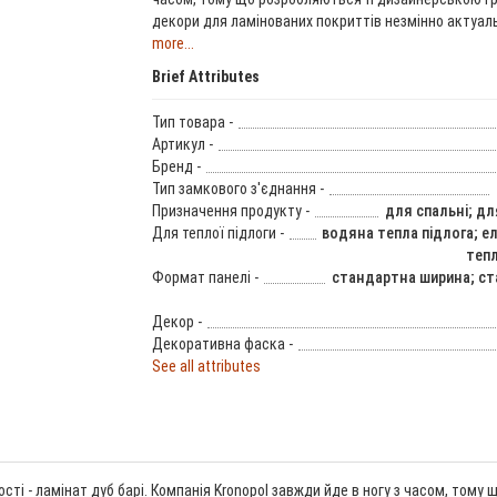
декори для ламінованих покриттів незмінно актуальн
more...
Brief Attributes
Тип товара -
Артикул -
Бренд -
Тип замкового з'єднання -
Призначення продукту -
для спальні; дл
Для теплої підлоги -
водяна тепла підлога; е
тепл
Формат панелі -
стандартна ширина; с
Декор -
Декоративна фаска -
See all attributes
ості - ламінат дуб барі. Компанія Kronopol завжди йде в ногу з часом, том