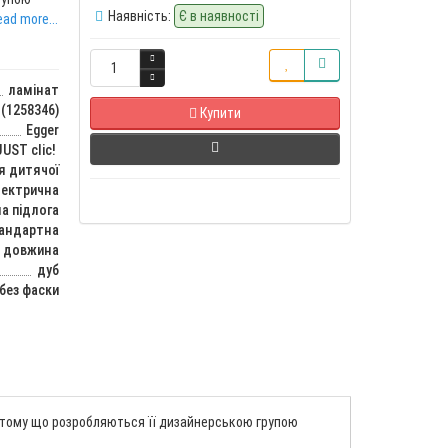
Наявність:
Є в наявності
ad more...
ламінат
(1258346)
Купити
Egger
JUST clic!
я дитячої
лектрична
а підлога
тандартна
довжина
дуб
без фаски
м, тому що розробляються її дизайнерською групою