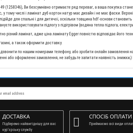
49 (1258346), Ви безсумнівно отримаєте ряд переваг, а ваша покупка стане
, у тому числі і ламінат дуб кортон натур має дизайн і не має фаски. Верхн
ідійде для спальні і для дитячої, оскільки товщина hdf-основи становить 8
уєте використовувати підлогу з підігрівом (водяна тепла підлога; електрич
но різний ламінат, адже ціна ламінату Egger повністю відповідає його те
агазині, а також оформити доставку.
дзвонити по нашим номерами телефону, або зробити онлайн замовлення на 
ненні або оформленні замовлення, не забудьте запитати наявність знижки;)
ДОСТАВКА
СПОСІБ ОПЛАТИ
Підберемо найвигіднішу для вас
Приймаємо всі види опла
кур'єрську службу