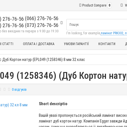
Product Compare
0
W
(066) 276-76-56
(073) 276-76-56
без вихідних та перерв з 9:00 до 19:30
I'm looking, for example,
ламінат PRK302, л
І СТАТТІ
ОПЛАТА І ДОСТАВКА
УМОВИ ГАРАНТІЇ
КОНТАКТИ
Д
c Дуб Кортон натур (EPL049 (1258346) 8 мм 32 клас
L049 (1258346) (Дуб Кортон нату
0 відгуків
Short descriptio
Вашій увазі пропонується російський ламінат високо
ламінат дуб кортон натур. Компанія Egger завжди йде
часом, тому що розробляються її дизайнерською г