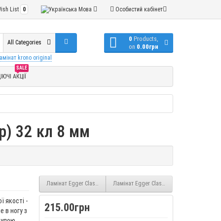
ish List
0
Мова
Особистий кабінет
0
Products,
All Categories
on
0.00грн
амінат krono original
SALE
ІЮЧІ АКЦІЇ
р) 32 кл 8 мм
Ламінат Egger Classic Дуб Адлі темний (EPL063 (234759) 8 мм 32 кл
Ламінат Egger Classic В'яз Дрейтон світл
ї якості -
215.00грн
 в ногу з
рупою