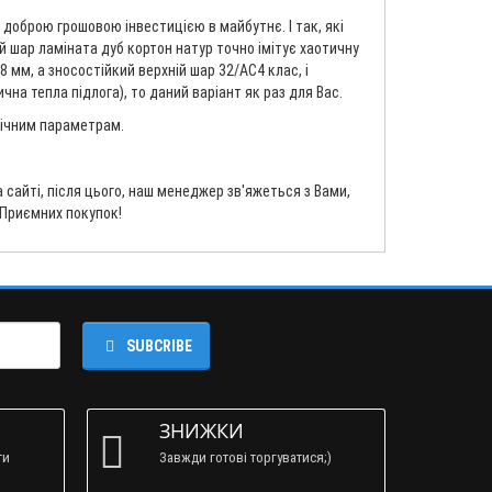
 доброю грошовою інвестицією в майбутнє. І так, які
ій шар ламіната дуб кортон натур точно імітує хаотичну
 мм, а зносостійкий верхній шар 32/AC4 клас, і
на тепла підлога), то даний варіант як раз для Вас.
хнічним параметрам.
сайті, після цього, наш менеджер зв'яжеться з Вами,
 Приємних покупок!
SUBCRIBE
ЗНИЖКИ
ти
Завжди готові торгуватися;)