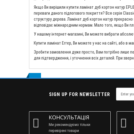
Якщо Ви вирішили купити ламінат дуб кортон натур EPL0
переваги даного підлогового покриття? Вся серія Classic
структуру дерева. Ламінат дуб кортон натур прекрасно п
відповідає міжнародним нормам. Мало того, якщо Ви план
У нашому інтернет-магазині, Ви можете вибрати абсолют
Купити ламінат Еггер, Ви можете у нас на сайті, або в м
Зробити замовлення дуже просто, Вам потрібно лише по
для підтвердження, і уточнення всіх деталей. При звер
SIGN UP FOR NEWSLETTER
КОНСУЛЬТАЦІЯ
Ми рекомендуємо тільки
перевірені товари