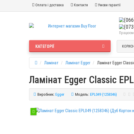
Оплата і доставка
Контакти
Умови гарантії
Працюємо 
КАТЕГОРІЇ
КОРИСН
Ламінат
Ламінат Egger
Ламінат Egger Classi
Ламінат Egger Classic EP
Виробник:
Egger
Модель:
EPL049 (1258346)