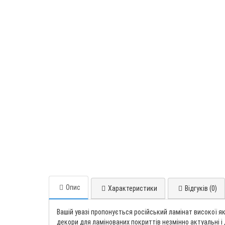
Опис
Характеристики
Відгуків (0)
Вашій увазі пропонується російський ламінат високої я
декори для ламінованих покриттів незмінно актуальні і 