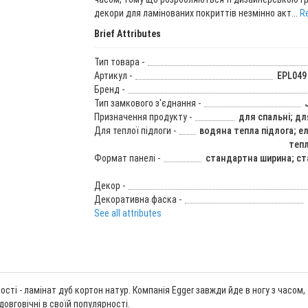
декори для ламінованих покриттів незмінно акт...
Re
Brief Attributes
Тип товара -
Артикул -
EPL049 
Бренд -
Тип замкового з'єднання -
Призначення продукту -
для спальні; дл
Для теплої підлоги -
водяна тепла підлога; е
тепл
Формат панелі -
стандартна ширина; с
Декор -
Декоративна фаска -
See all attributes
кості - ламінат дуб кортон натур. Компанія Egger завжди йде в ногу з часо
довговічні в своїй популярності.