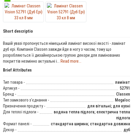
Short descriptio
Вашій увазі пропонується німецький ламінат високої якості - ламінат
дуб ері. Компанія Classen завжди йде в ногу з часом, тому що
розробляються її дизайнерською групою декори для ламінованих
покриттів незмінно актуальні і...
Read more...
Brief Attributes
Тип товара -
ламінат
Артикул -
52791
Бренд -
Classen
Тип замкового з'єднання -
Megaloc
Призначення продукту -
для вітальні; для кухні
Для теплої підлоги -
водяна тепла підлога; електрична тепла
підлога
Формат панелі -
стандартна ширина; стандартна довжина
Декор -
дуб