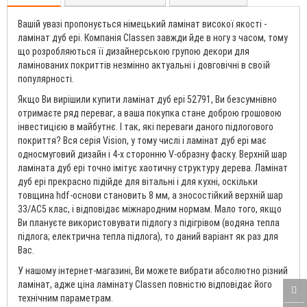
Вашій увазі пропонується німецький ламінат високої якості -
ламінат дуб ері. Компанія Classen завжди йде в ногу з часом, тому
що розробляються її дизайнерською групою декори для
ламінованих покриттів незмінно актуальні і довговічні в своїй
популярності.
Якщо Ви вирішили купити ламінат дуб ері 52791, Ви безсумнівно
отримаєте ряд переваг, а ваша покупка стане доброю грошовою
інвестицією в майбутнє. І так, які переваги даного підлогового
покриття? Вся серія Vision, у тому числі і ламінат дуб ері має
односмуговий дизайн і 4-х сторонню V-образну фаску. Верхній шар
ламіната дуб ері точно імітує хаотичну структуру дерева. Ламінат
дуб ері прекрасно підійде для вітальні і для кухні, оскільки
товщина hdf-основи становить 8 мм, а зносостійкий верхній шар
33/AC5 клас, і відповідає міжнародним нормам. Мало того, якщо
Ви плануєте використовувати підлогу з підігрівом (водяна тепла
підлога; електрична тепла підлога), то даний варіант як раз для
Вас.
У нашому інтернет-магазині, Ви можете вибрати абсолютно різний
ламінат, адже ціна ламінату Classen повністю відповідає його
технічним параметрам.