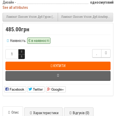
Дизайн -
односмуговий
See all attributes
Ламінат Classen Vision Дуб Гурон (52790) 8 мм 33 клас
Ламінат Classen Vision Дуб Альберта (52
485.00грн
Наявність:
Є в наявності
КУПИТИ
Facebook
Twitter
Google+
Опис
Характеристики
Відгуків (0)