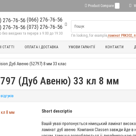
Product Compare
0
W
(066) 276-76-56
(073) 276-76-56
без вихідних та перерв з 9:00 до 19:30
I'm looking, for example,
ламінат PRK302, л
І СТАТТІ
ОПЛАТА І ДОСТАВКА
УМОВИ ГАРАНТІЇ
КОНТАКТИ
Д
ision Дуб Авеню (52797) 8 мм 33 клас
2797 (Дуб Авеню) 33 кл 8 мм
 відгуків
Short descriptio
Вашій увазі пропонується німецький ламінат високої
ламінат дуб авеню. Компанія Classen завжди йде в н
часом, тому що розробляються її дизайнерською г