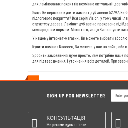
для ламінованих покриттів незмінно актуальні і довговіч
Якщо Ви вирішили купити ламінат дуб авеню 52797, Ви б
підлогового покриття? Вся серія Vision, у тому числі і
структуру дерева. Ламінат дуб авеню прекрасно підійде 
міжнародним нормам. Мало того, якщо Ви плануєте викори
У нашому інтернет-магазині, Ви можете вибрати абсолют
Купити ламінат Классен, Ви можете у нас на сайті, або 
Зробити замовлення дуже просто, Вам потрібно лише по
для підтвердження, і уточнення всіх деталей. При звер
SIGN UP FOR NEWSLETTER
КОНСУЛЬТАЦІЯ
Ми рекомендуємо тільки