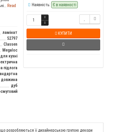
Наявність:
Є в наявності
і...
Read
ламінат
КУПИТИ
52797
Classen
Megaloc
 для кухні
лектрична
а підлога
тандартна
довжина
дуб
смуговий
ому що розробляються її дизайнерською групою декори