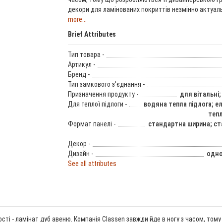
декори для ламінованих покриттів незмінно актуальн
more...
Brief Attributes
Тип товара -
Артикул -
Бренд -
Тип замкового з'єднання -
Призначення продукту -
для вітальні;
Для теплої підлоги -
водяна тепла підлога; е
тепл
Формат панелі -
стандартна ширина; с
Декор -
Дизайн -
одно
See all attributes
ості - ламінат дуб авеню. Компанія Classen завжди йде в ногу з часом, т