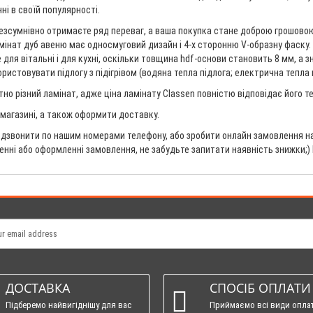
ні в своїй популярності.
езсумнівно отримаєте ряд переваг, а ваша покупка стане доброю грошовою 
 ламінат дуб авеню має односмуговий дизайн і 4-х сторонню V-образну фаску
для вітальні і для кухні, оскільки товщина hdf-основи становить 8 мм, а зн
стовувати підлогу з підігрівом (водяна тепла підлога; електрична тепла пі
но різний ламінат, адже ціна ламінату Classen повністю відповідає його 
в магазині, а також оформити доставку.
дзвонити по нашим номерами телефону, або зробити онлайн замовлення на 
ненні або оформленні замовлення, не забудьте запитати наявність знижки;)
ДОСТАВКА
СПОСІБ ОПЛАТИ
Підберемо найвигіднішу для вас
Приймаємо всі види опла