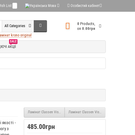
ish List
0
Мова
Особистий кабінет
0
Products,
All Categories
on
0.00грн
амінат krono original
SALE
ІЮЧІ АКЦІЇ
Ламінат Classen Vision Дуб Атабаска (52796) 8 мм 33 клас
Ламінат Classen Vision Дуб Маракайбо (52
 якості -
485.00грн
огу з
рупою