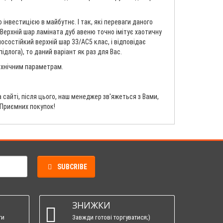
інвестицією в майбутнє. І так, які переваги даного
. Верхній шар ламіната дуб авеню точно імітує хаотичну
осостійкий верхній шар 33/AC5 клас, і відповідає
длога), то даний варіант як раз для Вас.
технічним параметрам.
сайті, після цього, наш менеджер зв'яжеться з Вами,
 Приємних покупок!
SUBCRIBE
ЗНИЖКИ
ти
Завжди готові торгуватися;)