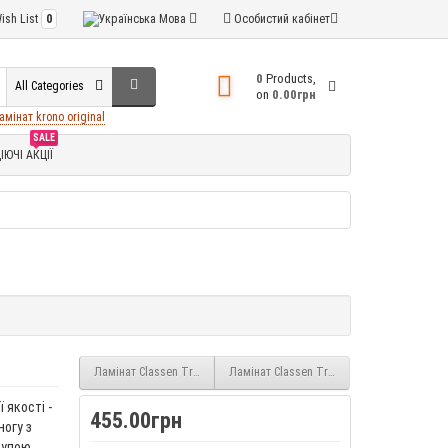
ish List
0
Мова
Особистий кабінет
0
Products,
All Categories
on
0.00грн
амінат krono original
SALE
ІЮЧІ АКЦІЇ
Ламінат Classen Trend Дуб Даргін (52599) 8 мм 33 клас
Ламінат Classen Trend Дуб Мамрі (52601)
 якості -
455.00грн
ногу з
рупою