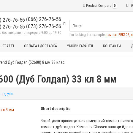
Product Compare
0
W
(066) 276-76-56
(073) 276-76-56
без вихідних та перерв з 9:00 до 19:30
I'm looking, for example,
ламінат PRK302, л
І СТАТТІ
ОПЛАТА І ДОСТАВКА
УМОВИ ГАРАНТІЇ
КОНТАКТИ
Д
rend Дуб Голдап (52600) 8 мм 33 клас
600 (Дуб Голдап) 33 кл 8 мм
 відгуків
Short descriptio
Вашій увазі пропонується німецький ламінат високої
ламінат дуб голдап. Компанія Classen завжди йде в 
часом, тому що розробляються її дизайнерською г