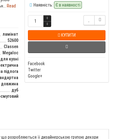
Наявність:
Є в наявності
н...
Read
ламінат
КУПИТИ
52600
Classen
Megaloc
 для кухні
Facebook
лектрична
Twitter
а підлога
Google+
тандартна
довжина
дуб
смуговий
ому що розробляються її дизайнерською групою декори