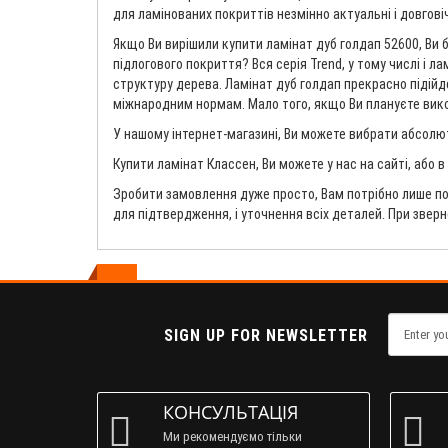
для ламінованих покриттів незмінно актуальні і довговіч
Якщо Ви вирішили купити ламінат дуб голдап 52600, Ви 
підлогового покриття? Вся серія Trend, у тому числі і 
структуру дерева. Ламінат дуб голдап прекрасно підійде
міжнародним нормам. Мало того, якщо Ви плануєте викори
У нашому інтернет-магазині, Ви можете вибрати абсолют
Купити ламінат Классен, Ви можете у нас на сайті, або 
Зробити замовлення дуже просто, Вам потрібно лише по
для підтвердження, і уточнення всіх деталей. При звер
SIGN UP FOR NEWSLETTER
КОНСУЛЬТАЦІЯ
Ми рекомендуємо тільки