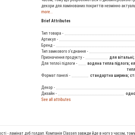
декори для ламінованих покриттів незмінно актуаль
more...
Brief Attributes
Тип товара -
Артикул -
Бренд -
Тип замкового з'єднання -
Призначення продукту -
для вітальні;
Для теплої підлоги -
водяна тепла підлога; е
тепл
Формат панелі -
стандартна ширина; с
Декор -
Дизайн -
одно
See all attributes
ості - ламінат дуб голдап. Компанія Classen завжди йде в ногу з часом, т