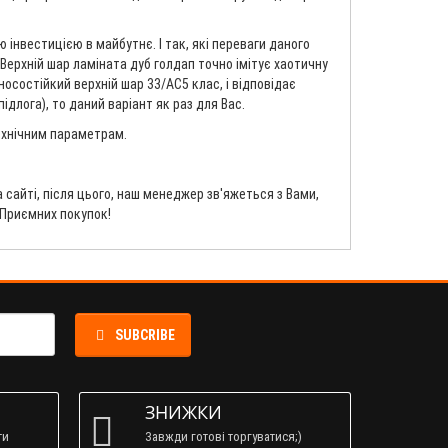
інвестицією в майбутнє. І так, які переваги даного
 Верхній шар ламіната дуб голдап точно імітує хаотичну
носостійкий верхній шар 33/AC5 клас, і відповідає
длога), то даний варіант як раз для Вас.
технічним параметрам.
сайті, після цього, наш менеджер зв'яжеться з Вами,
 Приємних покупок!
SUBCRIBE
ЗНИЖКИ
ти
Завжди готові торгуватися;)