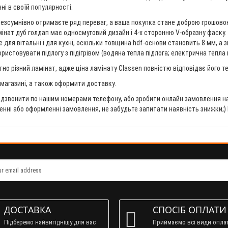
ні в своїй популярності.
безсумнівно отримаєте ряд переваг, а ваша покупка стане доброю грошовою 
ламінат дуб голдап має односмуговий дизайн і 4-х сторонню V-образну фаску.
 для вітальні і для кухні, оскільки товщина hdf-основи становить 8 мм, а з
стовувати підлогу з підігрівом (водяна тепла підлога; електрична тепла пі
но різний ламінат, адже ціна ламінату Classen повністю відповідає його 
в магазині, а також оформити доставку.
дзвонити по нашим номерами телефону, або зробити онлайн замовлення на 
ненні або оформленні замовлення, не забудьте запитати наявність знижки;)
ДОСТАВКА
СПОСІБ ОПЛАТИ
Підберемо найвигіднішу для вас
Приймаємо всі види опла