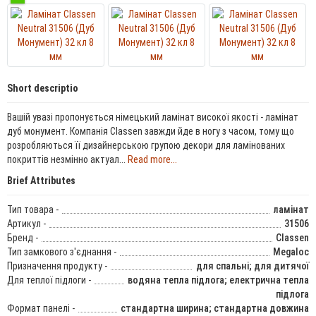
Short descriptio
Вашій увазі пропонується німецький ламінат високої якості - ламінат
дуб монумент. Компанія Classen завжди йде в ногу з часом, тому що
розробляються її дизайнерською групою декори для ламінованих
покриттів незмінно актуал...
Read more...
Brief Attributes
Тип товара -
ламінат
Артикул -
31506
Бренд -
Classen
Тип замкового з'єднання -
Megaloc
Призначення продукту -
для спальні; для дитячої
Для теплої підлоги -
водяна тепла підлога; електрична тепла
підлога
Формат панелі -
стандартна ширина; стандартна довжина