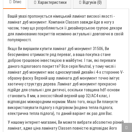
Опис
Характеристики
Відгуків (0)
Вашій увазі пропонується німецький ламінат високої якості -
ламінат дуб монумент. Компанія Classen завжди йде в ногу з
часом, тому що розробляються її дизайнерською групою декори
для ламінованих покриттів незмінно актуальні і довговічні в своїй
популярності.
Якщо Ви вирішили купити ламінат дуб монумент 31506, Ви
безсумнівно отримаєте ряд переваг, а ваша покупка стане
доброю грошовою інвестицією в майбутнє. І так, які переваги
даного підлогового покриття? Вся серія Neutral, у тому числі і
ламінат дуб монумент має односмуговий дизайн і 4-х сторонню V-
образну фаску. Верхній шар ламіната дуб монумент точно імітує
хаотичну структуру дерева. Ламінат дуб монумент прекрасно
підійде для спальні і для дитячої, оскільки товщина hdf-основи
становить 8 мм, а зносостійкий верхній шар 32/AC4 клас, і
відповідає міжнародним нормам. Мало того, якщо Ви плануєте
використовувати підлогу з підігрівом (водяна тепла підлога;
електрична тепла підлога), то даний варіант як раз для Вас.
У нашому інтернет-магазині, Ви можете вибрати абсолютно різний
ламінат, адже ціна ламінату Classen повністю відповідає його