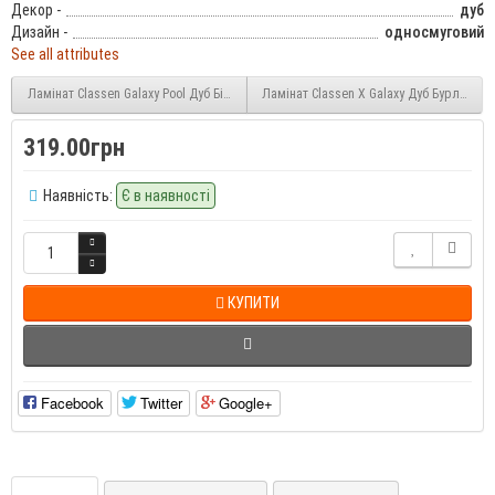
Декор -
дуб
Дизайн -
односмуговий
See all attributes
Ламінат Classen Galaxy Pool Дуб Білий (52587) 8 мм 32 клас
Ламінат Classen Х Galaxy Дуб Бурлінгтон
319.00грн
Наявність:
Є в наявності
КУПИТИ
Facebook
Twitter
Google+