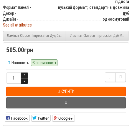
підлога
Формат панелі -
вузький формат; стандартна довжина
Декор -
дуб
Дизайн -
односмуговий
See all attributes
Ламінат Classen Impression Дуд Сантана (37424) 10 мм 33 клас
Ламінат Classen Impression Дуб Марбел
505.00грн
Наявність:
Є в наявності
КУПИТИ
Facebook
Twitter
Google+