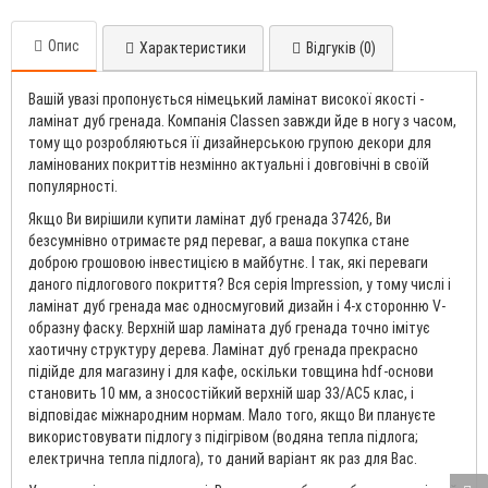
Опис
Характеристики
Відгуків (0)
Вашій увазі пропонується німецький ламінат високої якості -
ламінат дуб гренада. Компанія Classen завжди йде в ногу з часом,
тому що розробляються її дизайнерською групою декори для
ламінованих покриттів незмінно актуальні і довговічні в своїй
популярності.
Якщо Ви вирішили купити ламінат дуб гренада 37426, Ви
безсумнівно отримаєте ряд переваг, а ваша покупка стане
доброю грошовою інвестицією в майбутнє. І так, які переваги
даного підлогового покриття? Вся серія Impression, у тому числі і
ламінат дуб гренада має односмуговий дизайн і 4-х сторонню V-
образну фаску. Верхній шар ламіната дуб гренада точно імітує
хаотичну структуру дерева. Ламінат дуб гренада прекрасно
підійде для магазину і для кафе, оскільки товщина hdf-основи
становить 10 мм, а зносостійкий верхній шар 33/AC5 клас, і
відповідає міжнародним нормам. Мало того, якщо Ви плануєте
використовувати підлогу з підігрівом (водяна тепла підлога;
електрична тепла підлога), то даний варіант як раз для Вас.