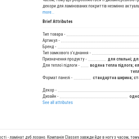
декори для ламінованих покриттів незмінно актуаль
more...
Brief Attributes
Тип товара -
Артикул -
Бренд -
Тип замкового з'єднання -
Призначення продукту -
для спальні; дл
Для теплої підлоги -
водяна тепла підлога; е
тепл
Формат панелі -
стандартна ширина; с
Декор -
Дизайн -
одно
See all attributes
ості - ламінат дуб лозано. Компанія Classen завжди йде в ногу з часом, т