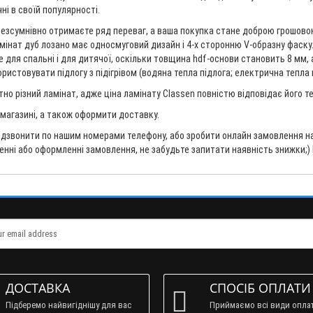
ні в своїй популярності.
безсумнівно отримаєте ряд переваг, а ваша покупка стане доброю грошовою 
 ламінат дуб лозано має односмуговий дизайн і 4-х сторонню V-образну фаску
 для спальні і для дитячої, оскільки товщина hdf-основи становить 8 мм, а
стовувати підлогу з підігрівом (водяна тепла підлога; електрична тепла пі
но різний ламінат, адже ціна ламінату Classen повністю відповідає його 
в магазині, а також оформити доставку.
дзвонити по нашим номерами телефону, або зробити онлайн замовлення на 
ненні або оформленні замовлення, не забудьте запитати наявність знижки;)
ДОСТАВКА
СПОСІБ ОПЛАТИ
Підберемо найвигіднішу для вас
Приймаємо всі види опла