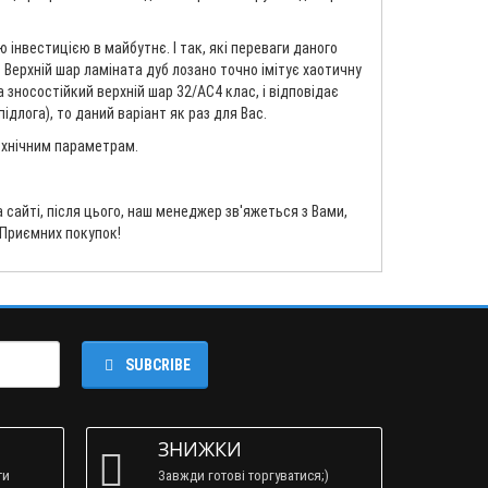
інвестицією в майбутнє. І так, які переваги даного
. Верхній шар ламіната дуб лозано точно імітує хаотичну
 зносостійкий верхній шар 32/AC4 клас, і відповідає
длога), то даний варіант як раз для Вас.
технічним параметрам.
сайті, після цього, наш менеджер зв'яжеться з Вами,
 Приємних покупок!
SUBCRIBE
ЗНИЖКИ
ти
Завжди готові торгуватися;)