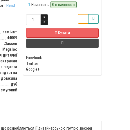
Наявність:
Є в наявності
н...
Read
ламінат
Купити
44009
Classen
Megaloc
я дитячої
Facebook
лектрична
Twitter
а підлога
Google+
тандартна
довжина
дуб
смуговий
ому що розробляються її дизайнерською групою декори