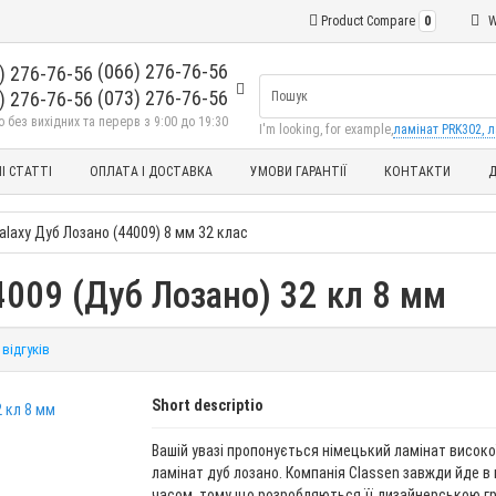
Product Compare
0
W
(066) 276-76-56
(073) 276-76-56
без вихідних та перерв з 9:00 до 19:30
I'm looking, for example,
ламінат PRK302, л
І СТАТТІ
ОПЛАТА І ДОСТАВКА
УМОВИ ГАРАНТІЇ
КОНТАКТИ
Д
alaxy Дуб Лозано (44009) 8 мм 32 клас
4009 (Дуб Лозано) 32 кл 8 мм
 відгуків
Short descriptio
Вашій увазі пропонується німецький ламінат високої
ламінат дуб лозано. Компанія Classen завжди йде в 
часом, тому що розробляються її дизайнерською г