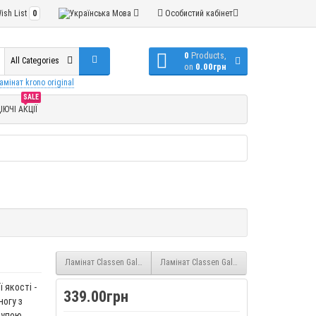
ish List
0
Мова
Особистий кабінет
0
Products,
All Categories
on
0.00грн
амінат krono original
SALE
ІЮЧІ АКЦІЇ
Ламінат Classen Galaxy Дуб Честер (44008) 8 мм 32 клас
Ламінат Classen Galaxy Сосна Бордо (4418
 якості -
339.00грн
ногу з
рупою