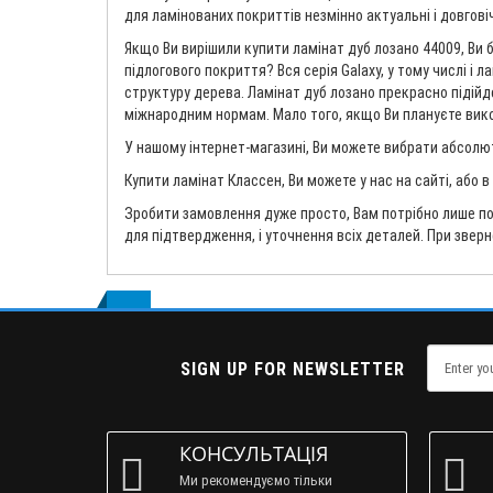
для ламінованих покриттів незмінно актуальні і довговіч
Якщо Ви вирішили купити ламінат дуб лозано 44009, Ви 
підлогового покриття? Вся серія Galaxy, у тому числі і
структуру дерева. Ламінат дуб лозано прекрасно підійде
міжнародним нормам. Мало того, якщо Ви плануєте викори
У нашому інтернет-магазині, Ви можете вибрати абсолют
Купити ламінат Классен, Ви можете у нас на сайті, або 
Зробити замовлення дуже просто, Вам потрібно лише по
для підтвердження, і уточнення всіх деталей. При звер
SIGN UP FOR NEWSLETTER
КОНСУЛЬТАЦІЯ
Ми рекомендуємо тільки