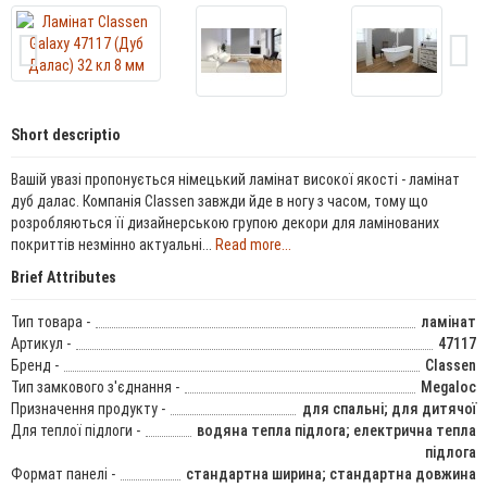
Short descriptio
Вашій увазі пропонується німецький ламінат високої якості - ламінат
дуб далас. Компанія Classen завжди йде в ногу з часом, тому що
розробляються її дизайнерською групою декори для ламінованих
покриттів незмінно актуальні...
Read more...
Brief Attributes
Тип товара -
ламінат
Артикул -
47117
Бренд -
Classen
Тип замкового з'єднання -
Megaloc
Призначення продукту -
для спальні; для дитячої
Для теплої підлоги -
водяна тепла підлога; електрична тепла
підлога
Формат панелі -
стандартна ширина; стандартна довжина