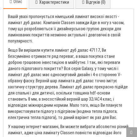
Опис
Характеристики
Відгуків (0)
Вашій увазі пропонується німецький ламінат високої якості -
ламінат дуб далас. Компанія Classen завжди йде в ногу з часом,
тому що розробляються її дизайнерською групою декори для
ламінованих покриттів незмінно актуальні і довговічні в своїй
популярності.
Якщо Ви вирішили купити ламінат дуб далас 47117, Ви
безсумнівно отримаєте ряд переваг, а ваша покупка стане
доброю грошовою інвестицією в майбутнє. І так, які переваги
даного підлогового покриття? Вся серія Galaxy, у тому числі і
ламінат дуб далас має односмуговий дизайн і 4-х сторонню V-
образну фаску. Верхній шар ламіната дуб далас точно імітує
хаотичну структуру дерева. Ламінат дуб далас прекрасно підійде
для спальні і для дитячої, оскільки товщина hdf-основи
становить 8 мм, а зносостійкий верхній шар 32/AC4 клас, і
відповідає міжнародним нормам. Мало того, якщо Ви плануєте
використовувати підлогу з підігрівом (водяна тепла підлога;
електрична тепла підлога), то даний варіант як раз для Вас.
У нашому інтернет-магазині, Ви можете вибрати абсолютно різний
ламінат, адже ціна ламінату Classen повністю відповідає його