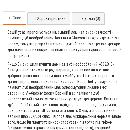
Опис
Характеристики
Відгуків (0)
Вашій увазі пропонується німецький ламінат високої якості -
ламінат дуб необроблений. Компанія Classen завжди йде в ногу з
часом, тому що розробляються її дизайнерською групою декори
для ламінованих покриттів незмінно актуальні і довговічні в своїй
популярності.
Якщо Ви вирішили купити ламінат дуб необроблений 45828, Ви
безсумнівно отримаєте ряд переваг, а ваша покупка стане
доброю грошовою інвестицією в майбутнє. І так, які переваги
даного підлогового покриття? Вся серія Essentiel, у тому числі і
ламінат дуб необроблений має односмуговий дизайн і 4-х
сторонню V-образну фаску. Верхній шар ламіната дуб
необроблений точно імітує хаотичну структуру дерева. Ламінат
дуб необроблений прекрасно підійде для спальні і для дитячої,
оскільки товщина hdf-основи становить 8 мм, а зносостійкий
верхній шар 32/AC4 клас, і відповідає міжнародним нормам. Мало
того, якщо Ви плануєте використовувати підлогу з підігрівом
(водяна тепла підлога; електрична тепла підлога), то даний