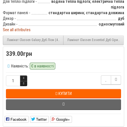
Для теплої підлоги -
водяна тепла підлога; електрична тепла
підлога
Формат панелі -
стандартна ширина; стандартна довжина
Декор -
дуб
Дизайн -
односмуговий
See all attributes
Ламінат Classen Galaxy Дуб Ліон (49558) 8 мм 32 клас
Ламінат Classen Essentiel Дуб Сірий (45
339.00грн
Наявність:
Є в наявності
КУПИТИ
Facebook
Twitter
Google+