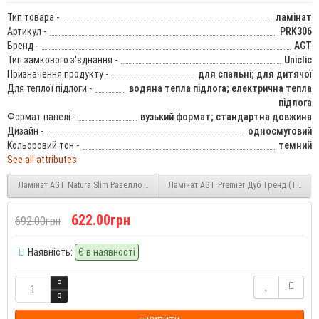
Тип товара -
ламінат
Артикул -
PRK306
Бренд -
AGT
Тип замкового з'єднання -
Uniclic
Призначення продукту -
для спальні; для дитячої
Для теплої підлоги -
водяна тепла підлога; електрична тепла
підлога
Формат панелі -
вузький формат; стандартна довжина
Дизайн -
односмуговий
Кольоровий тон -
темний
See all attributes
Ламінат AGT Natura Slim Равелло Слім (Ravello PRK305) 8 мм 32 клас
Ламінат AGT Premier Дуб Тренд (Trend 
622.00грн
692.00грн
Наявність:
Є в наявності