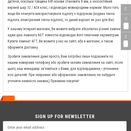
дитячої, оскільки товщина hdf-основи становить 8 мм, а зносостійкий
верхній шар 32 / AC4 клас, і відповідає міжнародним нормам. Мало того,
якщо Ви плануєте використовувати підлогу з підігрівом (водяна тепла
підлога; електричний тепла підлога), то даний варіант як раз для Вас.
0
У нашому інтернет-магазині, Ви можете вибрати абсолютно різний ламінат,
адже ціна ламінату AGT повністю відповідає його технічним параметрам.
Купити ламінат АГТ, Ви можете у нас на сайті, або в магазині, а також
0
оформити доставку.
Зробити замовлення дуже просто, Вам потрібно лише подзвонити по
нашим номерами телефону, або зробити онлайн замовлення на сайті, після
цього, наш менеджер зв'яжеться з Вами, для підтвердження, і уточнення
всіх деталей. При зверненні або оформленні замовлення, не забудьте
уточнити наявність знижки;) Приємних покупок!
SIGN UP FOR NEWSLETTER