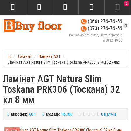
0
(066) 276-76-56
(073) 276-76-56
Працюємо без вихідних та перерв з
9:00 до 19:30
Ламінат
Ламінат AGT
Ламінат AGT Natura Slim Тоскана (Toskana PRK306) 8 мм 32 клас
Ламінат AGT Natura Slim
Toskana PRK306 (Тоскана) 32
кл 8 мм
Виробник:
AGT
Модель:
PRK306
0 відгуків
-10 %