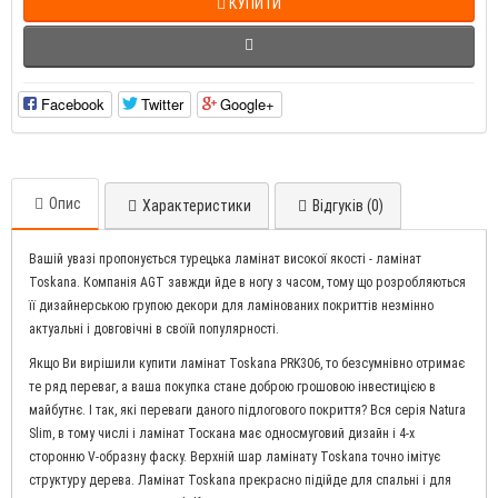
КУПИТИ
Facebook
Twitter
Google+
Опис
Характеристики
Відгуків (0)
Вашій увазі пропонується турецька ламінат високої якості - ламінат
Toskana. Компанія AGT завжди йде в ногу з часом, тому що розробляються
її дизайнерською групою декори для ламінованих покриттів незмінно
актуальні і довговічні в своїй популярності.
Якщо Ви вирішили купити ламінат Toskana PRK306, то безсумнівно отримає
те ряд переваг, а ваша покупка стане доброю грошовою інвестицією в
майбутнє. І так, які переваги даного підлогового покриття? Вся серія Natura
Slim, в тому числі і ламінат Тоскана має односмуговий дизайн і 4-х
сторонню V-образну фаску. Верхній шар ламінату Toskana точно імітує
структуру дерева. Ламінат Toskana прекрасно підійде для спальні і для