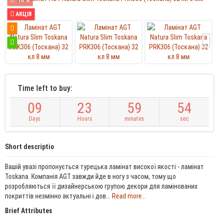
АКЦІЯ
Time left to buy:
0
9
2
3
5
9
5
4
Days
Hours
minutes
sec
Short descriptio
Вашій увазі пропонується турецька ламінат високої якості - ламінат
Toskana. Компанія AGT завжди йде в ногу з часом, тому що
розробляються її дизайнерською групою декори для ламінованих
покриттів незмінно актуальні і дов...
Read more...
Brief Attributes