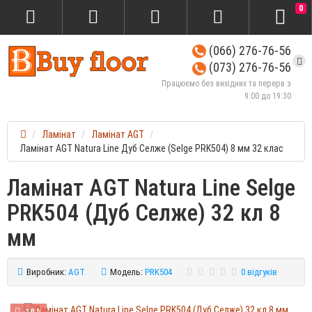
0
(066) 276-76-56
(073) 276-76-56
Працюємо без вихідних та перерв з
9:00 до 19:30
Ламінат
Ламінат AGT
Ламінат AGT Natura Line Дуб Селже (Selge PRK504) 8 мм 32 клас
Ламінат AGT Natura Line Selge
PRK504 (Дуб Селже) 32 кл 8
мм
Виробник:
AGT
Модель:
PRK504
0 відгуків
-10 %