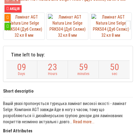
АКЦІЯ
Time left to buy:
0
9
2
3
5
9
4
9
Days
Hours
minutes
sec
Short descriptio
Вашій увазі пропонується турецька ламінат високої якості - ламінат
Selge. Компанія AGT завжди йде в ногу з часом, тому що
розробляються її дизайнерською групою декори для ламінованих
покриттів незмінно актуальні і довго...
Read more...
Brief Attributes