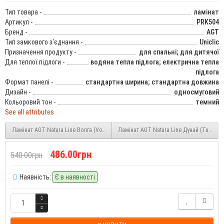
Тип товара -
ламінат
Артикул -
PRK504
Бренд -
AGT
Тип замкового з'єднання -
Uniclic
Призначення продукту -
для спальні; для дитячої
Для теплої підлоги -
водяна тепла підлога; електрична тепла
підлога
Формат панелі -
стандартна ширина; стандартна довжина
Дизайн -
односмуговий
Кольоровий тон -
темний
See all attributes
Ламінат AGT Natura Line Волга (Volga PRK503) 8 мм 32 клас
Ламінат AGT Natura Line Дунай (Tuna PR
486.00грн
540.00грн
Наявність:
Є в наявності