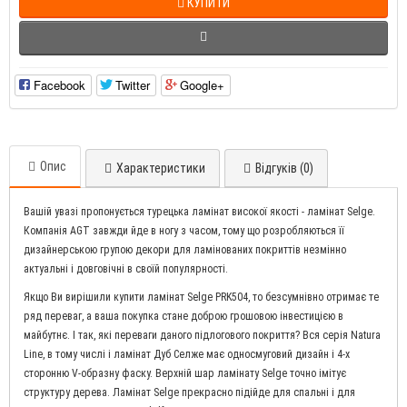
КУПИТИ
Facebook
Twitter
Google+
Опис
Характеристики
Відгуків (0)
Вашій увазі пропонується турецька ламінат високої якості - ламінат Selge.
Компанія AGT завжди йде в ногу з часом, тому що розробляються її
дизайнерською групою декори для ламінованих покриттів незмінно
актуальні і довговічні в своїй популярності.
Якщо Ви вирішили купити ламінат Selge PRK504, то безсумнівно отримає те
ряд переваг, а ваша покупка стане доброю грошовою інвестицією в
майбутнє. І так, які переваги даного підлогового покриття? Вся серія Natura
Line, в тому числі і ламінат Дуб Селже має односмуговий дизайн і 4-х
сторонню V-образну фаску. Верхній шар ламінату Selge точно імітує
структуру дерева. Ламінат Selge прекрасно підійде для спальні і для