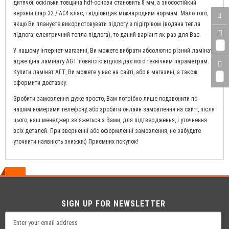
дитячої, оскільки товщина hdf-основи становить 8 мм, а зносостійкий
верхній шар 32 / AC4 клас, і відповідає міжнародним нормам. Мало того,
якщо Ви плануєте використовувати підлогу з підігрівом (водяна тепла
підлога; електричний тепла підлога), то даний варіант як раз для Вас.
0
У нашому інтернет-магазині, Ви можете вибрати абсолютно різний ламінат,
адже ціна ламінату AGT повністю відповідає його технічним параметрам.
Купити ламінат АГТ, Ви можете у нас на сайті, або в магазині, а також
0
оформити доставку.
Зробити замовлення дуже просто, Вам потрібно лише подзвонити по
нашим номерами телефону, або зробити онлайн замовлення на сайті, після
цього, наш менеджер зв'яжеться з Вами, для підтвердження, і уточнення
всіх деталей. При зверненні або оформленні замовлення, не забудьте
уточнити наявність знижки;) Приємних покупок!
SIGN UP FOR NEWSLETTER