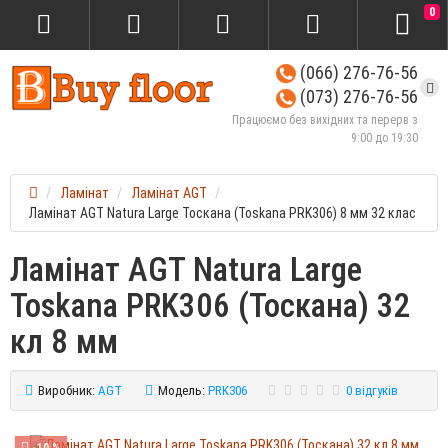
0
(066) 276-76-56
(073) 276-76-56
Працюємо без вихідних та перерв з
9:00 до 19:30
Ламінат
Ламінат AGT
Ламінат AGT Natura Large Тоскана (Toskana PRK306) 8 мм 32 клас
Ламінат AGT Natura Large
Toskana PRK306 (Тоскана) 32
кл 8 мм
Виробник:
AGT
Модель:
PRK306
0 відгуків
-10 %