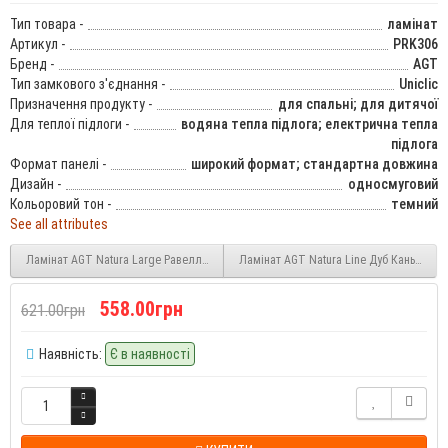
Тип товара -
ламінат
Артикул -
PRK306
Бренд -
AGT
Тип замкового з'єднання -
Uniclic
Призначення продукту -
для спальні; для дитячої
Для теплої підлоги -
водяна тепла підлога; електрична тепла
підлога
Формат панелі -
широкий формат; стандартна довжина
Дизайн -
односмуговий
Кольоровий тон -
темний
See all attributes
Ламінат AGT Natura Large Равелло Слім (Ravello PRK305) 8 мм 32 клас
Ламінат AGT Natura Line Дуб Каньйон (K
558.00грн
621.00грн
Наявність:
Є в наявності