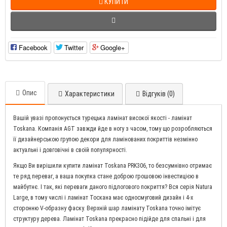
КУПИТИ
Facebook
Twitter
Google+
Опис
Характеристики
Відгуків (0)
Вашій увазі пропонується турецька ламінат високої якості - ламінат
Toskana. Компанія AGT завжди йде в ногу з часом, тому що розробляються
її дизайнерською групою декори для ламінованих покриттів незмінно
актуальні і довговічні в своїй популярності.
Якщо Ви вирішили купити ламінат Toskana PRK306, то безсумнівно отримає
те ряд переваг, а ваша покупка стане доброю грошовою інвестицією в
майбутнє. І так, які переваги даного підлогового покриття? Вся серія Natura
Large, в тому числі і ламінат Тоскана має односмуговий дизайн і 4-х
сторонню V-образну фаску. Верхній шар ламінату Toskana точно імітує
структуру дерева. Ламінат Toskana прекрасно підійде для спальні і для