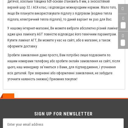
дитячої, оскільки товщина hdf-основи становить 8 мм, а зносостійкий
верхній шар 32 / AC4 клас, і відповідає міжнародним нормам. Мало того,
якщо Ви плануєте використовувати підлогу з підігрівом (водяна тепла
підлога; електричний тепла підлога), то даний варіант як раз для Вас.
0
У нашому інтернет-магазині, Ви можете вибрати абсолютно різний ламінат,
адже ціна ламінату AGT повністю відповідає його технічним параметрам.
Купити ламінат АГТ, Ви можете у нас на сайті, або в магазині, а також
0
оформити доставку.
Зробити замовлення дуже просто, Вам потрібно лише подзвонити по
нашим номерами телефону, або зробити онлайн замовлення на сайті, після
цього, наш менеджер зв'яжеться з Вами, для підтвердження, і уточнення
всіх деталей. При зверненні або оформленні замовлення, не забудьте
уточнити наявність знижки;) Приємних покупок!
SIGN UP FOR NEWSLETTER