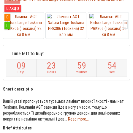
АКЦІЯ
Time left to buy:
0
9
2
3
5
9
5
4
Days
Hours
minutes
sec
Short descriptio
Вашій увазі пропонується турецька ламінат високої якості - ламінат
Toskana. Компанія AGT завжди йде в ногу з часом, тому що
розробляються її дизайнерською групою декори для ламінованих
покриттів незмінно актуальні і дов...
Read more...
Brief Attributes