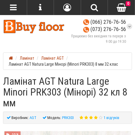
0
(066) 276-76-56
(073) 276-76-56
Працюємо без вихідних та перерв з
9:00 до 19:30
Ламінат
Ламінат AGT
Ламінат AGT Natura Large Мінорі (Minori PRK303) 8 мм 32 клас
Ламінат AGT Natura Large
Minori PRK303 (Мінорі) 32 кл 8
мм
Виробник:
AGT
Модель:
PRK303
1 відгуків
-10 %