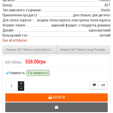
Бренд -
AGT
Тип замкового з'єднання -
Uniclic
Призначення продукту -
для спальні; для дитячої
Для теплої підлоги -
водяна тепла підлога; електрична тепла підлога
Формат панелі -
широкий формат; стандартна довжина
Дизайн -
односмуговий
Кольоровий тон -
світлий
See all attributes
Ламінат AGT Natura Large Наполі (Napoli PRK302) 8 мм 32 клас
Ламінат AGT Natura Large Палермо (Pal
558.00грн
621.00грн
Наявність:
Є в наявності
КУПИТИ