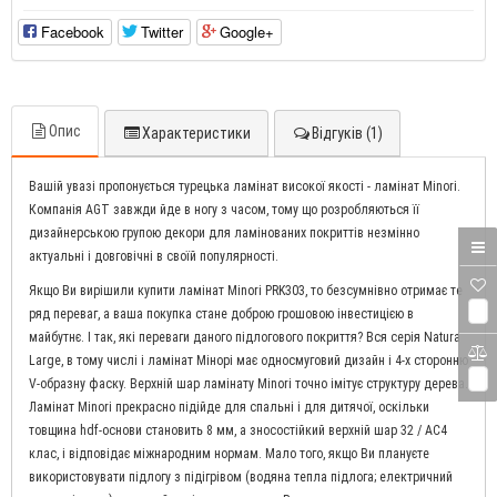
Facebook
Twitter
Google+
Опис
Характеристики
Відгуків (1)
Вашій увазі пропонується турецька ламінат високої якості - ламінат Minori.
Компанія AGT завжди йде в ногу з часом, тому що розробляються її
дизайнерською групою декори для ламінованих покриттів незмінно
актуальні і довговічні в своїй популярності.
Якщо Ви вирішили купити ламінат Minori PRK303, то безсумнівно отримає те
0
ряд переваг, а ваша покупка стане доброю грошовою інвестицією в
майбутнє. І так, які переваги даного підлогового покриття? Вся серія Natura
Large, в тому числі і ламінат Мінорі має односмуговий дизайн і 4-х сторонню
0
V-образну фаску. Верхній шар ламінату Minori точно імітує структуру дерева.
Ламінат Minori прекрасно підійде для спальні і для дитячої, оскільки
товщина hdf-основи становить 8 мм, а зносостійкий верхній шар 32 / AC4
клас, і відповідає міжнародним нормам. Мало того, якщо Ви плануєте
використовувати підлогу з підігрівом (водяна тепла підлога; електричний