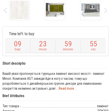
Time left to buy:
0
9
2
3
5
9
5
4
Days
Hours
minutes
sec
Short descriptio
Вашій увазі пропонується турецька ламінат високої якості - ламінат
Minori. Компанія AGT завжди йде в ногу з часом, тому що
розробляються її дизайнерською групою декори для ламінованих
покриттів незмінно актуальні і довг...
Read more...
Brief Attributes
Тип товара -
ламінат
Артикул -
PRK303