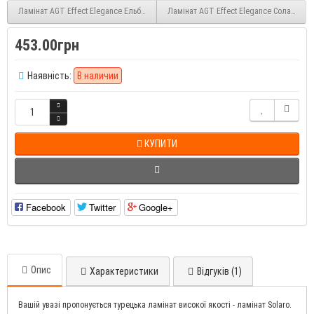
Ламінат AGT Effect Elegance Ельбрус (Elbruz PRK911) 12 мм 33 клас
Ламінат AGT Effect Elegance Соларо (So
453.00грн
Наявність:
В наличии
КУПИТИ
Facebook
Twitter
Google+
Опис
Характеристики
Відгуків (1)
Вашій увазі пропонується турецька ламінат високої якості - ламінат Solaro.