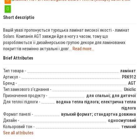
Short descriptio
Вашій увазі пропонується турецька ламінат високої якості - ламінат
Solaro. Компанія AGT завжди йде в ногу з часом, тому що
розробляються її дизайнерською групою декори для ламінованих
покриттів незмінно актуальні і довг...
Read more...
Brief Attributes
Тип товара -
ламінат
Артикул -
PRK912
Бренд -
AGT
Тип замкового з'єднання -
Uniclic
Призначення продукту -
для спальні; для дитячої
Для теплої підлоги -
водяна тепла підлога; електрична тепла
підлога
Формат панелі -
вузький формат; стандартна довжина
Дизайн -
односмуговий
Кольоровий тон -
темний
See all attributes