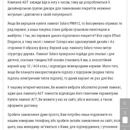
Компанія AGT завжди йде в ногу з часом, тому що розробляються її
дизайнерською групою декори для ламінованих покриттів незмінно
актуальні і довговічні в своїй популярності.
Якщо Ви вирішили купити ламінат Solaro PRK912, то безсумнівно отримає те
ряд переваг, а ваша покупка стане доброю грошовою інвестицією в
майбутнє. І так, які переваги даного підлогового покриття? Вся серія Effect
Elegance, в тому числі і ламінат Соларо має односмуговий дизайн і 4-х
сторонню V-образну фаску. Верхній шар ламінату Solaro точно імітує
структуру дерева. Ламінат Solaro прекрасно підійде для спальні і для
дитячої, оскільки товщина hdf-основи становить 8 мм, а зносостійкий
верхній шар 32 / AC4 клас, і відповідає міжнародним нормам. Мало того,
якщо Ви плануєте використовувати підлогу з підігрівом (водяна тепла
підлога; електричний тепла підлога), то даний варіант як раз для Вас.
У нашому інтернет-магазині, Ви можете вибрати абсолютно різний ламінат,
адже ціна ламінату AGT повністю відповідає його технічним параметрам.
Купити ламінат АГТ, Ви можете у нас на сайті, або в магазині, а також
оформити доставку.
Зробити замовлення дуже просто, Вам потрібно лише подзвонити по
0
нашим номерами телефону, або зробити онлайн замовлення на сайті, після
цього, наш менеджер зв'яжеться з Вами, для підтвердження, і уточнення