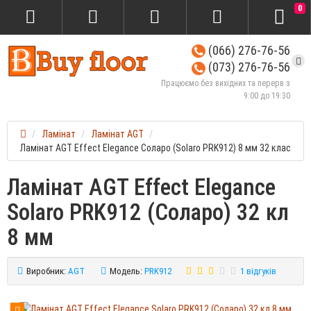
0
(066) 276-76-56
(073) 276-76-56
Працюємо без вихідних та перерв з
9:00 до 19:30
Ламінат
Ламінат AGT
Ламінат AGT Effect Elegance Соларо (Solaro PRK912) 8 мм 32 клас
Ламінат AGT Effect Elegance
Solaro PRK912 (Соларо) 32 кл
8 мм
Виробник:
AGT
Модель:
PRK912
1 відгуків