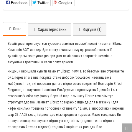
Facebook
Twitter
Google+
Опис
Характеристики
Відгуків (1)
Вашій увазі пропонується турецька ламінат високої якості - ламінат Elbruz.
Компанія AGT завжди йде в ногу з часом, тому що розробляються її
дизайнерською групою декори для ламінованих покриттів незмінно
актуальні і довговічні в своїй популярності.
Якщо Ви вирішили купити ламінат Elbruz PRK911, то безсумнівно отримає те
ряд переваг, а ваша покупка стане доброю грошовою інвестицією в
майбутнє. І так, які переваги даного підлогового покриття? Вся серія Effect
Elegance, в тому числі і ламінат Ельбрус має односмуговий дизайн і 4-х
сторонню V-образну фаску. Верхній шар ламінату Elbruz точно імітує
структуру дерева. Ламінат Elbruz прекрасно підійде для магазину і для
кафе, оскільки товщина hdf-основи становить 12 мм, а зносостійкий верхній
шар 33 / AC5 клас, і відповідає міжнародним нормам. Мало того, якщо Ви
плануєте використовувати підлогу з підігрівом (водяна тепла підлога;
електричний тепла підлога), то даний варіант як раз для Вас.