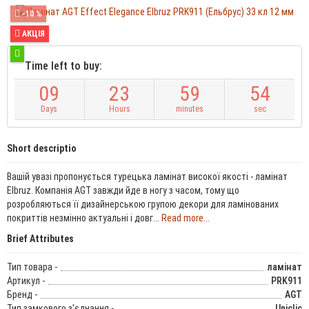
-10 %
АКЦІЯ
Time left to buy:
0
9
2
3
5
9
5
4
Days
Hours
minutes
sec
Short descriptio
Вашій увазі пропонується турецька ламінат високої якості - ламінат
Elbruz. Компанія AGT завжди йде в ногу з часом, тому що
розробляються її дизайнерською групою декори для ламінованих
покриттів незмінно актуальні і довг...
Read more...
Brief Attributes
Тип товара -
ламінат
Артикул -
PRK911
Бренд -
AGT
Тип замкового з'єднання -
Uniclic