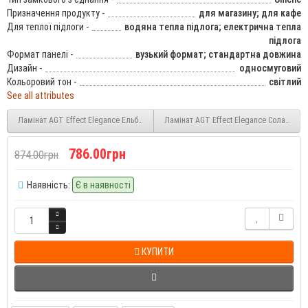
Призначення продукту -
для магазину; для кафе
Для теплої підлоги -
водяна тепла підлога; електрична тепла
підлога
Формат панелі -
вузький формат; стандартна довжина
Дизайн -
односмуговий
Кольоровий тон -
світлий
See all attributes
Ламінат AGT Effect Elegance Ельбрус (Elbruz PRK911) 8 мм 32 клас
Ламінат AGT Effect Elegance Соларо (So
786.00грн
874.00грн
Наявність:
Є в наявності
КУПИТИ